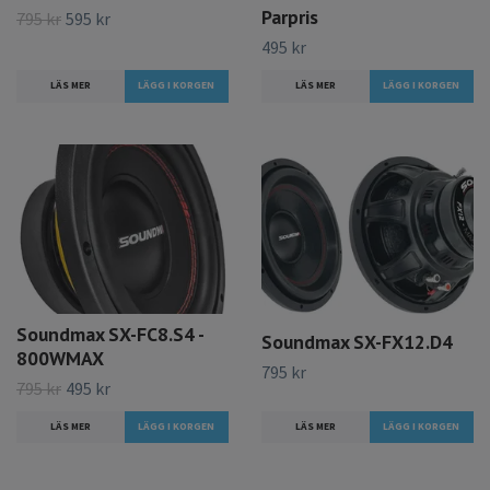
Parpris
795 kr
595 kr
495 kr
LÄS MER
LÄS MER
Soundmax SX-FC8.S4 -
Soundmax SX-FX12.D4
800WMAX
795 kr
795 kr
495 kr
LÄS MER
LÄS MER