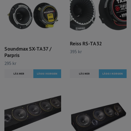
Reiss RS-TA32
Soundmax SX-TA37 /
395 kr
Parpris
295 kr
LÄS MER
LÄS MER