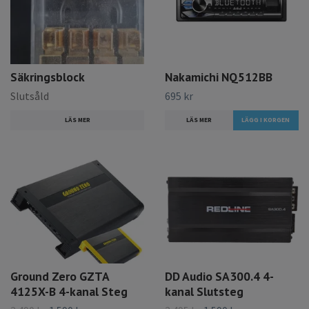
Säkringsblock
Nakamichi NQ512BB
Slutsåld
695 kr
LÄS MER
LÄS MER
Ground Zero GZTA
DD Audio SA300.4 4-
4125X-B 4-kanal Steg
kanal Slutsteg