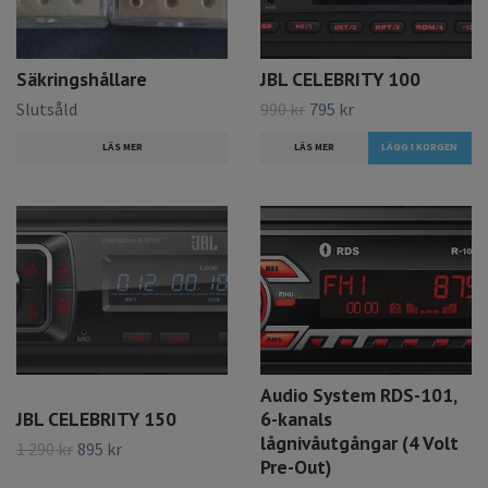
Säkringshållare
JBL CELEBRITY 100
Slutsåld
990 kr
795 kr
LÄS MER
LÄS MER
Audio System RDS-101,
JBL CELEBRITY 150
6-kanals
lågnivåutgångar (4 Volt
1 290 kr
895 kr
Pre-Out)