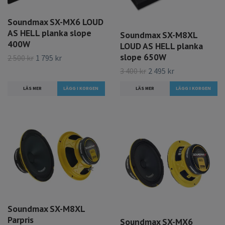
Soundmax SX-MX6 LOUD
AS HELL planka slope
Soundmax SX-M8XL
400W
LOUD AS HELL planka
slope 650W
2 500 kr
1 795 kr
3 400 kr
2 495 kr
LÄS MER
LÄS MER
Soundmax SX-M8XL
Parpris
Soundmax SX-MX6