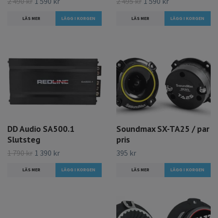
2 490 kr
1 590 kr
2 495 kr
1 590 kr
LÄS MER
LÄS MER
DD Audio SA500.1
Soundmax SX-TA25 / par
Slutsteg
pris
1 790 kr
1 390 kr
395 kr
LÄS MER
LÄS MER