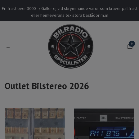
Fri frakt över 3000:- / Gäller ej vid skrymmande varor som kräver pallfrakt
eller hemleverans tex stora baslådor m.m
0
Outlet Bilstereo 2026