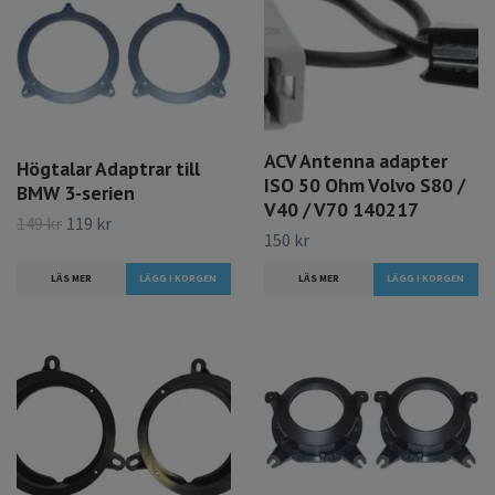
ACV Antenna adapter
Högtalar Adaptrar till
ISO 50 Ohm Volvo S80 /
BMW 3-serien
V40 / V70 140217
149 kr
119 kr
150 kr
LÄS MER
LÄS MER