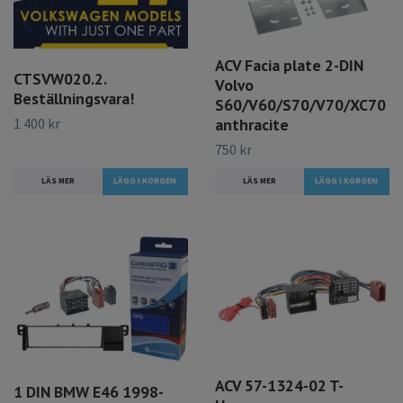
ACV Facia plate 2-DIN
CTSVW020.2.
Volvo
Beställningsvara!
S60/V60/S70/V70/XC70
1 400 kr
anthracite
750 kr
LÄS MER
LÄS MER
ACV 57-1324-02 T-
1 DIN BMW E46 1998-