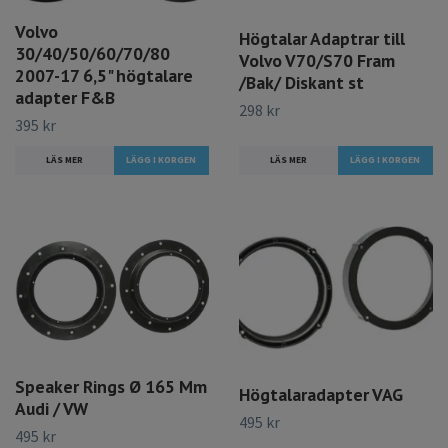
Volvo
Högtalar Adaptrar till
30/40/50/60/70/80
Volvo V70/S70 Fram
2007-17 6,5" högtalare
/Bak/ Diskant st
adapter F&B
298 kr
395 kr
LÄS MER
LÄS MER
Speaker Rings Ø 165 Mm
Högtalaradapter VAG
Audi / VW
495 kr
495 kr