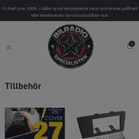
Fri frakt över 3000:- / Gäller ej vid skrymmande varor som kräver pallfrakt
eller hemleverans tex stora baslådor m.m
0
Tillbehör