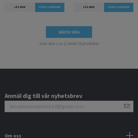
LÄS MER
LÄS MER
NÄSTA SIDA
Visar sida 1 av 2, totalt 36 produkter
Anmäl dig till vår nyhetsbrev
Om oss