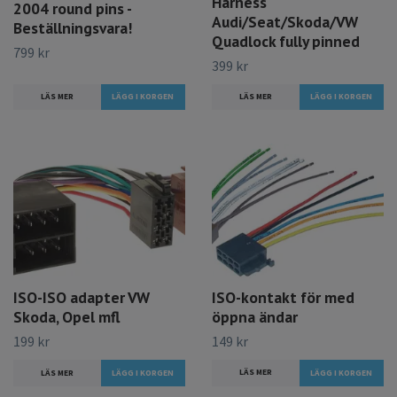
Harness
2004 round pins -
Audi/Seat/Skoda/VW
Beställningsvara!
Quadlock fully pinned
799 kr
399 kr
LÄS MER
LÄS MER
ISO-ISO adapter VW
ISO-kontakt för med
Skoda, Opel mfl
öppna ändar
199 kr
149 kr
LÄS MER
LÄS MER