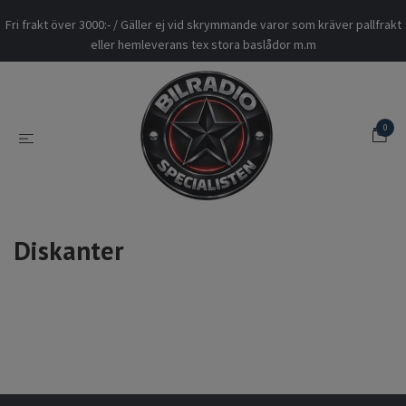
Fri frakt över 3000:- / Gäller ej vid skrymmande varor som kräver pallfrakt
eller hemleverans tex stora baslådor m.m
0
Diskanter