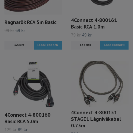
4Connect 4-800161
Ragnarök RCA 5m Basic
Basic RCA 1.0m
99 kr
69 kr
79 kr
49 kr
LÄS MER
LÄS MER
4Connect 4-800151
4Connect 4-800160
STAGE1 Lågnivåkabel
Basic RCA 5.0m
0.75m
129 kr
89 kr