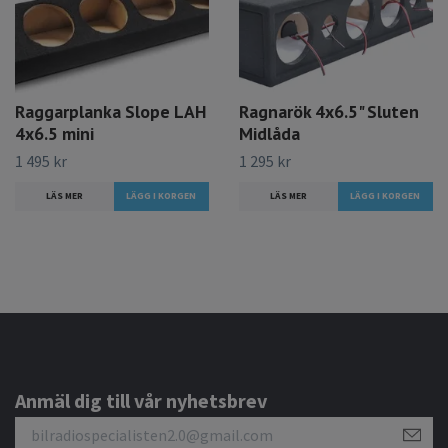
Raggarplanka Slope LAH
Ragnarök 4x6.5" Sluten
4x6.5 mini
Midlåda
1 495 kr
1 295 kr
LÄS MER
LÄS MER
Anmäl dig till vår nyhetsbrev