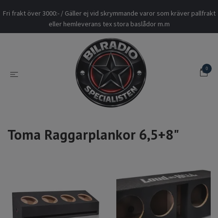
Fri frakt över 3000:- / Gäller ej vid skrymmande varor som kräver pallfrakt
eller hemleverans tex stora baslådor m.m
0
Toma Raggarplankor 6,5+8"