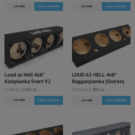
LÄS MER
LÄS MER
Loud as Hell 4x8"
LOUD AS HELL 4x8"
Kickplanka Svart V2
Raggarplanka (Sluten)
2 495 kr
1 995 kr
1 995 kr
1 495 kr
LÄS MER
LÄS MER