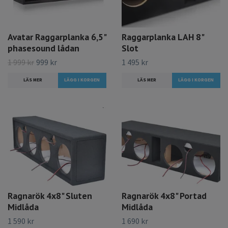
Avatar Raggarplanka 6,5"
Raggarplanka LAH 8"
phasesound lådan
Slot
1 999 kr
999 kr
1 495 kr
LÄS MER
LÄS MER
Ragnarök 4x8" Sluten
Ragnarök 4x8" Portad
Midlåda
Midlåda
1 590 kr
1 690 kr