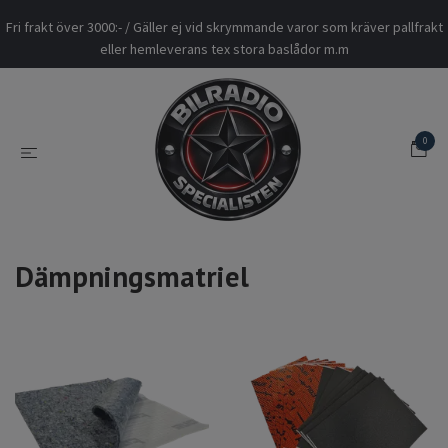
Fri frakt över 3000:- / Gäller ej vid skrymmande varor som kräver pallfrakt
eller hemleverans tex stora baslådor m.m
0
Dämpningsmatriel