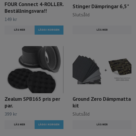
FOUR Connect 4-ROLLER.
Stinger Dämpringar 6,5"
Beställningsvara!!
Slutsåld
149 kr
LÄS MER
LÄS MER
Zealum SPB165 pris per
Ground Zero Dämpmatta
par.
kit
399 kr
Slutsåld
LÄS MER
LÄS MER