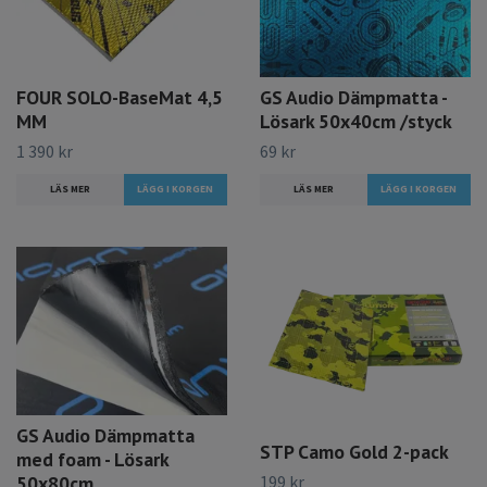
FOUR SOLO-BaseMat 4,5
GS Audio Dämpmatta -
MM
Lösark 50x40cm /styck
1 390 kr
69 kr
LÄS MER
LÄS MER
GS Audio Dämpmatta
STP Camo Gold 2-pack
med foam - Lösark
199 kr
50x80cm