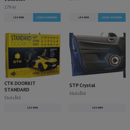
179 kr
LÄS MER
LÄS MER
CTK DOORKIT
STP Crystal
STANDARD
Slutsåld
Slutsåld
LÄS MER
LÄS MER