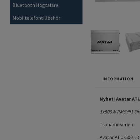
Bluetooth Högtalare
Mobiltelefontillbehör
INFORMATION
Nyhet! Avatar AT
1x500W RMS@1 O
Tsunami-serien
Avatar ATU-500.1D