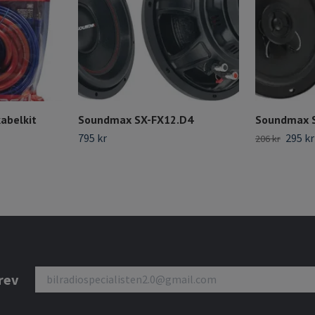
abelkit
Soundmax SX-FX12.D4
Soundmax 
795 kr
295 kr
206 kr
rev