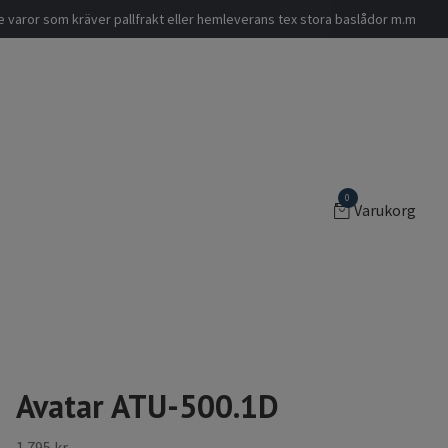
nde varor som kräver pallfrakt eller hemleverans tex stora baslådor m.m
0
Varukorg
Avatar ATU-500.1D
1 795 kr