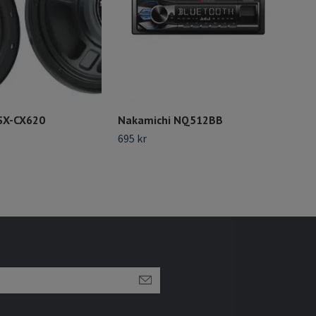
SX-CX620
Nakamichi NQ512BB
Aud
kan
695 kr
Pre
Slut 