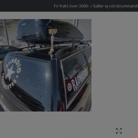
Fri frakt över 3000:- / Gäller ej vid skrymma