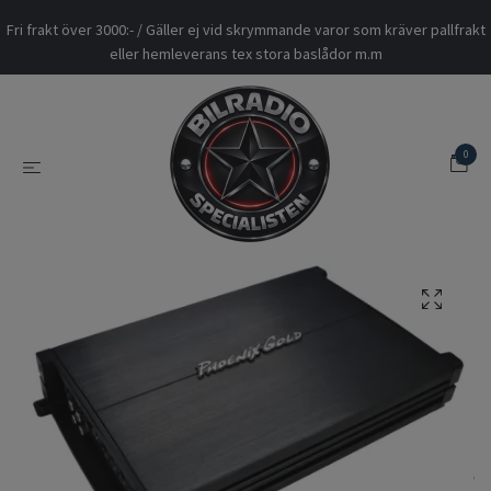
Fri frakt över 3000:- / Gäller ej vid skrymmande varor som kräver pallfrakt
eller hemleverans tex stora baslådor m.m
0