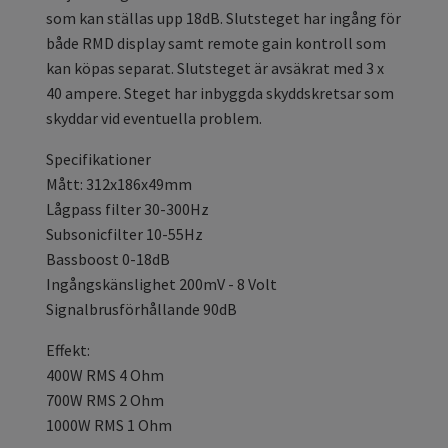
som kan ställas upp 18dB. Slutsteget har ingång för
både RMD display samt remote gain kontroll som
kan köpas separat. Slutsteget är avsäkrat med 3 x
40 ampere. Steget har inbyggda skyddskretsar som
skyddar vid eventuella problem.
Specifikationer
Mått: 312x186x49mm
Lågpass filter 30-300Hz
Subsonicfilter 10-55Hz
Bassboost 0-18dB
Ingångskänslighet 200mV - 8 Volt
Signalbrusförhållande 90dB
Effekt:
400W RMS 4 Ohm
700W RMS 2 Ohm
1000W RMS 1 Ohm