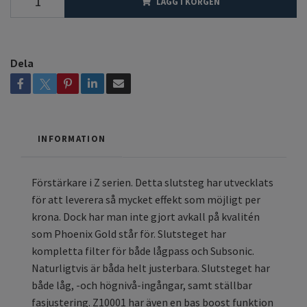
LÄGG I KORGEN
Dela
INFORMATION
Förstärkare i Z serien. Detta slutsteg har utvecklats
för att leverera så mycket effekt som möjligt per
krona. Dock har man inte gjort avkall på kvalitén
som Phoenix Gold står för. Slutsteget har
kompletta filter för både lågpass och Subsonic.
Naturligtvis är båda helt justerbara. Slutsteget har
både låg, -och högnivå-ingångar, samt ställbar
fasjustering. Z10001 har även en bas boost funktion