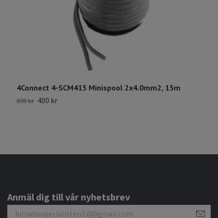
4Connect 4-SCM415 Minispool 2x4.0mm2, 15m
R
400 kr
695 kr
9
Anmäl dig till vår nyhetsbrev