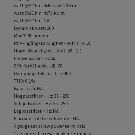
watt @4Ohm: 4x65 / 2x120 Kont.
watt @2Ohm: 4x75 Kont.
watt @1Ohm: NA
Dynamisk watt: 600
Max 3000 ampere:
RCA-ingångskänslighet - Volt: 6 - 0,25
Högnivåkänslighet - Volt: 20 - 1,1
Frekvenssvar - Hz: 85
S/N-förhållande -dB: 70
Dämpningsfaktor: 10 - 3000
THD: 0,1%
Boostnivå: NA
Högpassfilter - Hz: 35 - 250
Subljudsfilter - Hz: 35 -250
Lågpassfilter - Hz: NA
Fjärrkontroll för subwoofer: NA
4 gauge set screw power terminals
12 gauge set screw speaker terminals