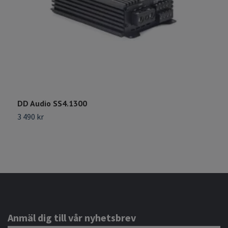
DD Audio SS4.1300
D
3 490 kr
6
Anmäl dig till vår nyhetsbrev