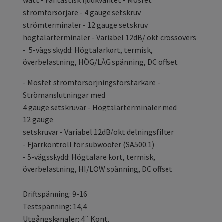
watt - Fantastisk ljudkvalitet - Mosfet
strömförsörjare - 4 gauge setskruv
strömterminaler - 12 gauge setskruv
högtalarterminaler - Variabel 12dB/ okt crossovers
- 5-vägs skydd: Högtalarkort, termisk,
överbelastning, HÖG/LÅG spänning, DC offset
- Mosfet strömförsörjningsförstärkare -
Strömanslutningar med
4 gauge setskruvar - Högtalarterminaler med
12 gauge
setskruvar - Variabel 12dB/okt delningsfilter
- Fjärrkontroll för subwoofer (SA500.1)
- 5-vägsskydd: Högtalare kort, termisk,
överbelastning, HI/LOW spänning, DC offset
Driftspänning: 9-16
Testspänning: 14,4
Utgångskanaler: 4¨ Kont.