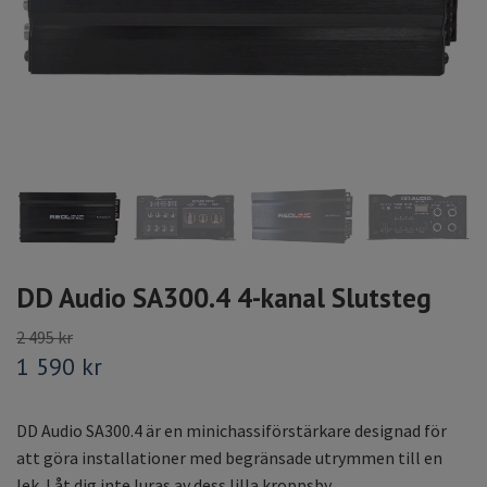
DD Audio SA300.4 4-kanal Slutsteg
2 495 kr
1 590 kr
DD Audio SA300.4 är en minichassiförstärkare designad för
att göra installationer med begränsade utrymmen till en
lek. Låt dig inte luras av dess lilla kroppsby