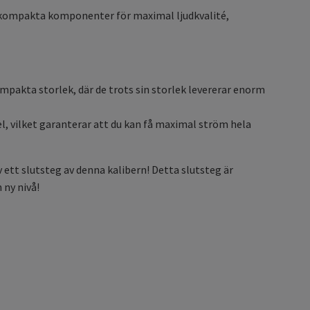
ed kompakta komponenter för maximal ljudkvalité,
ompakta storlek, där de trots sin storlek levererar enorm
, vilket garanterar att du kan få maximal ström hela
v ett slutsteg av denna kalibern! Detta slutsteg är
 ny nivå!