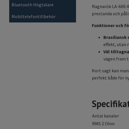
Bluetooth Högtalare
Ragnarök LA-600.4 
prestanda och pålit
Mobiltelefontillbehör
Funktioner och fö
Brasiliansk 
effekt, utan
Väl tilltagn
vägen fram ti
Kort sagt kan man s
perfekt både för ny
Specifika
Antal kanaler
RMS 2 Ohm