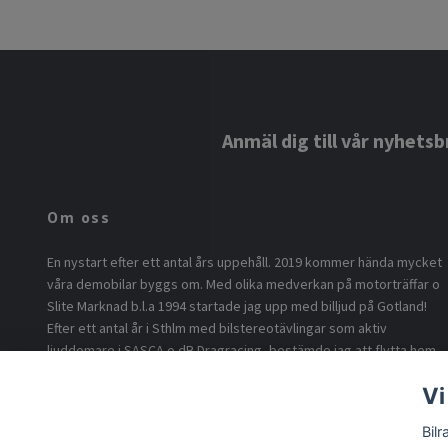
Anmäl dig till vår nyhetsb
Om oss
En nystart efter ett antal års uppehåll. 2019 kommer hända mycket
våra demobilar byggs om. Med olika medverkan på motorträffar o
Slite Marknad b.l.a 1994 startade jag upp med billjud på Gotland!
Efter ett antal år i Sthlm med bilstereotävlingar som aktiv
ljuddomare i SASCA o dB Dragracing, bestämde jag att flytta hem
o börja med billjud på ö.n Nu är vi tillbaka i version 2.0 med min son
Vi
som föddes 1994 som idé sprutan o eldsjälen för byggandet av
vår DD-Lupo under 2018. Inför 2024 bygger vi om våra demobilar
Bil
med flera högtalare o högre ljud!