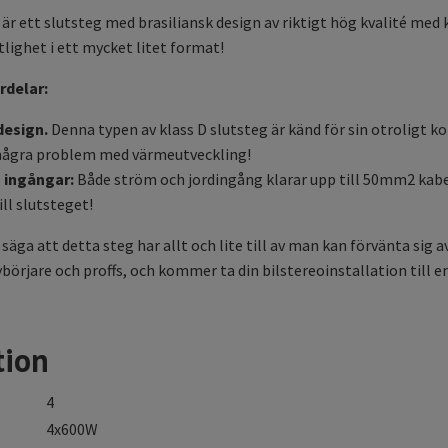
är ett slutsteg med brasiliansk design av riktigt hög kvalité m
lighet i ett mycket litet format!
rdelar:
design.
Denna typen av klass D slutsteg är känd för sin otroligt k
 några problem med värmeutveckling!
a ingångar:
Både ström och jordingång klarar upp till 50mm2 kabel
ll slutsteget!
äga att detta steg har allt och lite till av man kan förvänta sig a
börjare och proffs, och kommer ta din bilstereoinstallation till en
tion
4
4x600W