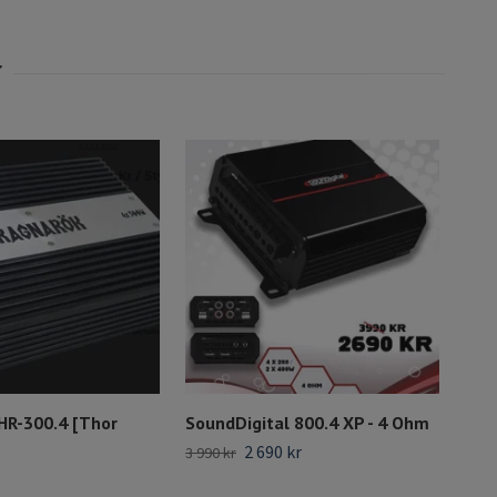
HR-300.4 [Thor
SoundDigital 800.4 XP - 4 Ohm
GS 
2 690 kr
3 99
3 990 kr