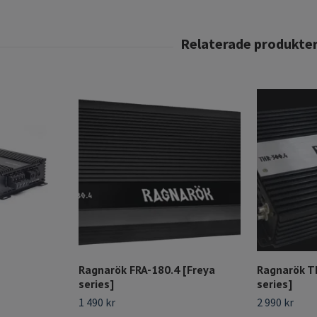
Ragnarök FRA-180.4 [Freya
Ragnarök T
series]
series]
1 490 kr
2 990 kr