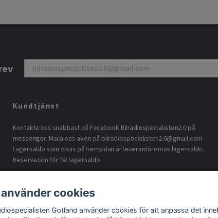
rev
Kundtjänst
Kontakta oss snabbast på Facebook Bilradiospecialisten2.0 på
messenger. Maila oss även på
bilradiospecialisten2.0@gmail.com
Lagersaldo som visas på hemsidan är leverantörernas lagersaldo.
Reservation för fel lagersaldo
 använder cookies
radiospecialisten Gotland använder cookies för att anpassa det inneh