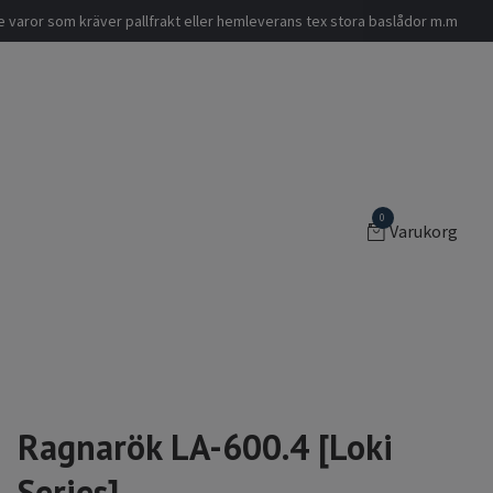
nde varor som kräver pallfrakt eller hemleverans tex stora baslådor m.m
0
Varukorg
Ragnarök LA-600.4 [Loki
Series]