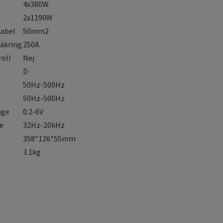
4x380W
2x1190W
abel
50mm2
äkring
250A
oll
Nej
D
50Hz-500Hz
50Hz-500Hz
nge
0.2-6V
e
32Hz-20kHz
358*126*55mm
3.1kg