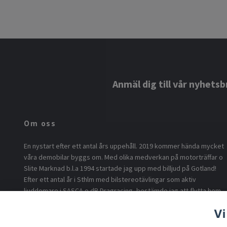
Anmäl dig till vår nyhetsb
Om oss
En nystart efter ett antal års uppehåll. 2019 kommer hända mycket
våra demobilar byggs om. Med olika medverkan på motorträffar o
Slite Marknad b.l.a 1994 startade jag upp med billjud på Gotland!
Efter ett antal år i Sthlm med bilstereotävlingar som aktiv
ljuddomare i SASCA o dB Dragracing, bestämde jag att flytta hem
o börja med billjud på ö.n Nu är vi tillbaka i version 2.0 med min son
Vi
som föddes 1994 som idé sprutan o eldsjälen för byggandet av
vår DD-Lupo under 2018. Inför 2024 bygger vi om våra demobilar