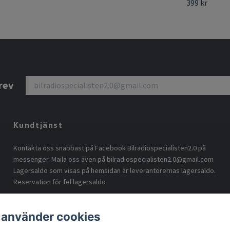
399 kr
rev
Kundtjänst
Kontakta oss snabbast på Facebook Bilradiospecialisten2.0 på
messenger. Maila oss även på
bilradiospecialisten2.0@gmail.com
Lagersaldo som visas på hemsidan är leverantörernas lagersaldo.
Reservation för fel lagersaldo
 använder cookies