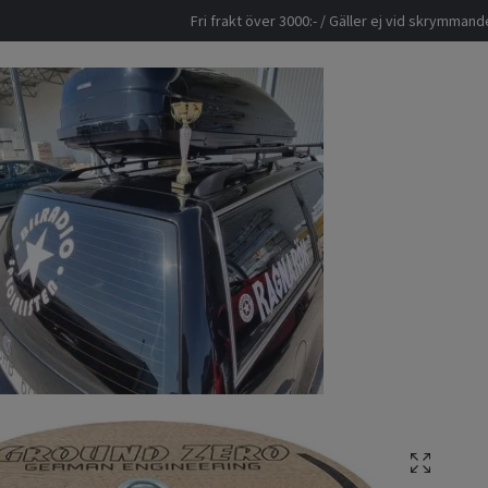
Fri frakt över 3000:- / Gäller ej vid skrymma