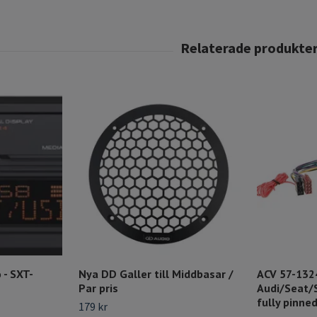
 - SXT-
Nya DD Galler till Middbasar /
ACV 57-132
Par pris
Audi/Seat/
fully pinne
179 kr