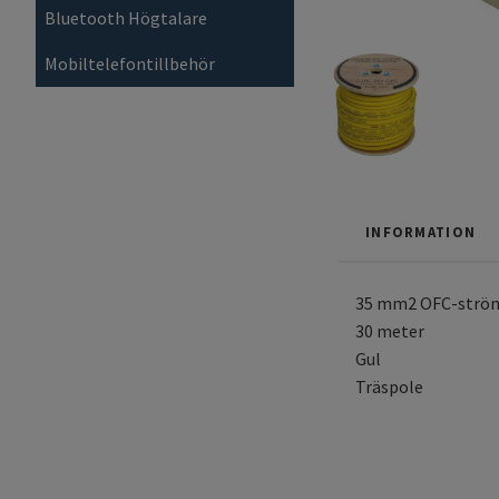
Bluetooth Högtalare
Mobiltelefontillbehör
INFORMATION
35 mm2 OFC-strö
30 meter
Gul
Träspole