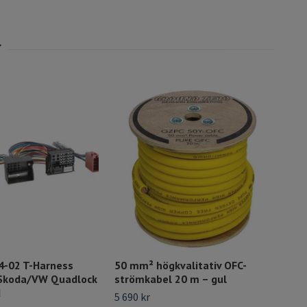
4-02 T-Harness
50 mm² högkvalitativ OFC-
DD 
Skoda/VW Quadlock
strömkabel 20 m – gul
800 
d
5 690 kr