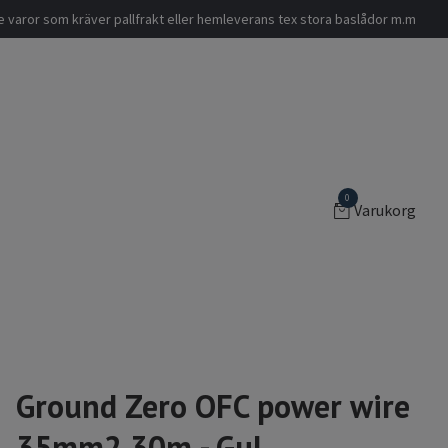
nde varor som kräver pallfrakt eller hemleverans tex stora baslådor m.m
0
Varukorg
Ground Zero OFC power wire
35mm2 30m - Gul