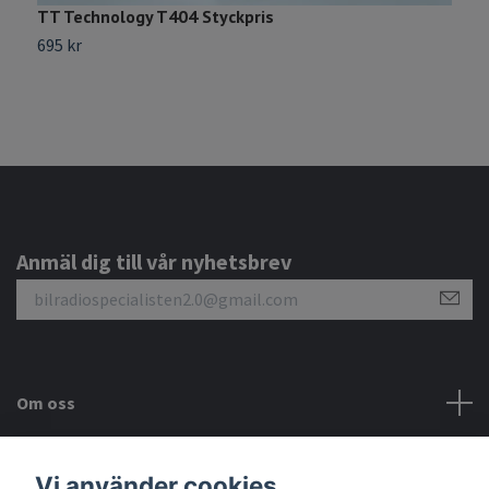
TT Technology T404 Styckpris
D
695 kr
1
Anmäl dig till vår nyhetsbrev
Om oss
Kundtjänst
Vi använder cookies