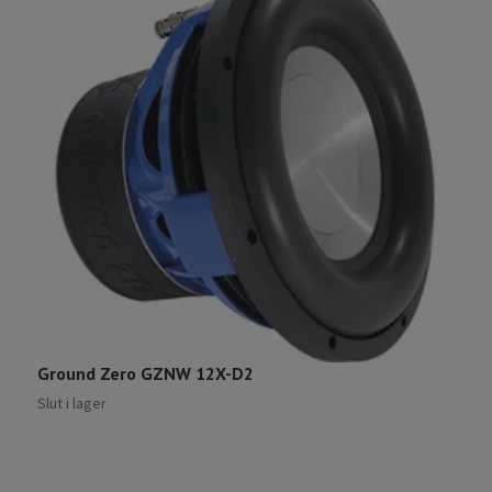
Ground Zero GZNW 12X-D2
N
Slut i lager
Sl