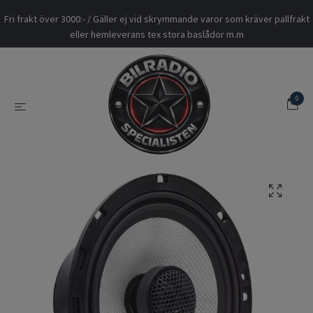
Fri frakt över 3000:- / Gäller ej vid skrymmande varor som kräver pallfrakt
eller hemleverans tex stora baslådor m.m
0