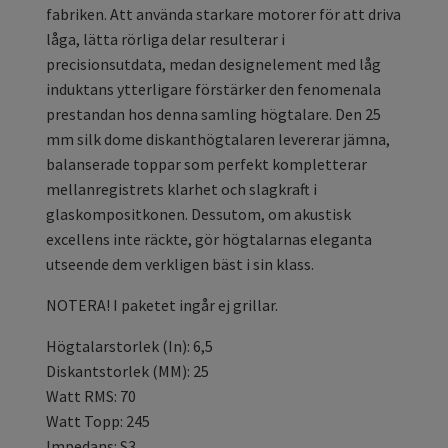
fabriken. Att använda starkare motorer för att driva
låga, lätta rörliga delar resulterar i
precisionsutdata, medan designelement med låg
induktans ytterligare förstärker den fenomenala
prestandan hos denna samling högtalare. Den 25
mm silk dome diskanthögtalaren levererar jämna,
balanserade toppar som perfekt kompletterar
mellanregistrets klarhet och slagkraft i
glaskompositkonen. Dessutom, om akustisk
excellens inte räckte, gör högtalarnas eleganta
utseende dem verkligen bäst i sin klass.
NOTERA! I paketet ingår ej grillar.
Högtalarstorlek (In): 6,5
Diskantstorlek (MM): 25
Watt RMS: 70
Watt Topp: 245
Impedans: S3