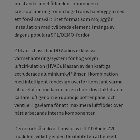
prestanda, innehåller den toppmodern
kretsoptimering för en högströms halvbrygga med
ett förvånansvärt litet format som möjliggör
installation med två breda element i många av
dagens populära SPL/DEMO-fordon.
Z13:ans chassi har DD Audios exklusiva
värmehanteringssystem för hög volym
luftcirkulation (HVAC). Massan av den kraftiga
extruderade aluminiumkylflänsen i kombination
med intelligent fendesign överför konstant värme
till uteluften medan en intern borstlös fläkt drar in
kallare luft genom en upphöjd bottenpanel och
ventiler i gavlarna för att maximera luftflödet över
hårt arbetande interna komponenter.
Den är också redo att anslutas till DD Audio ZVL-
modulen, vilket ger den flexibiliteten att enkelt