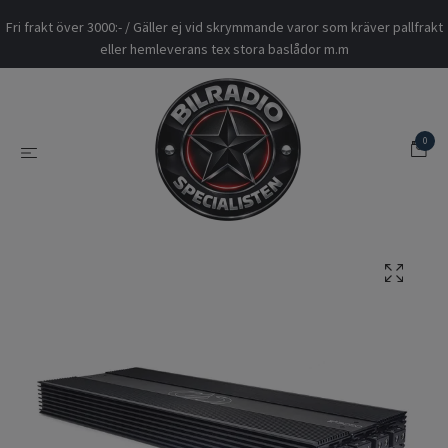
Fri frakt över 3000:- / Gäller ej vid skrymmande varor som kräver pallfrakt
eller hemleverans tex stora baslådor m.m
0