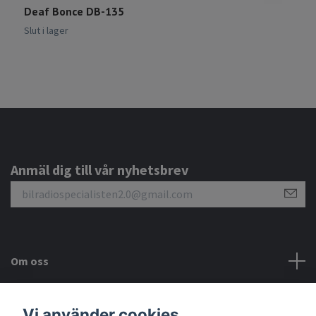
Deaf Bonce DB-135
D
8
Slut i lager
Anmäl dig till vår nyhetsbrev
Om oss
Kundtjänst
Vi använder cookies