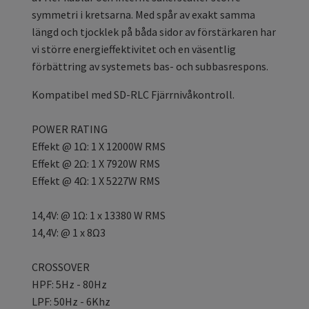
symmetri i kretsarna. Med spår av exakt samma
längd och tjocklek på båda sidor av förstärkaren har
vi större energieffektivitet och en väsentlig
förbättring av systemets bas- och subbasrespons.
Kompatibel med SD-RLC Fjärrnivåkontroll.
POWER RATING
Effekt @ 1Ω: 1 X 12000W RMS
Effekt @ 2Ω: 1 X 7920W RMS
Effekt @ 4Ω: 1 X 5227W RMS
14,4V: @ 1Ω: 1 x 13380 W RMS
14,4V: @ 1 x 8Ω3
CROSSOVER
HPF: 5Hz - 80Hz
LPF: 50Hz - 6Khz