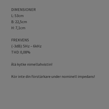
DIMENSIONER
L: 53cm
B: 22,5cm
H: 7,1cm
FREKVENS
(-3dB): 5Hz – 6kHz
THD: 0,08%
Älä kytke nimellahvistin!
Kör inte din förstärkare under nominell impedans!