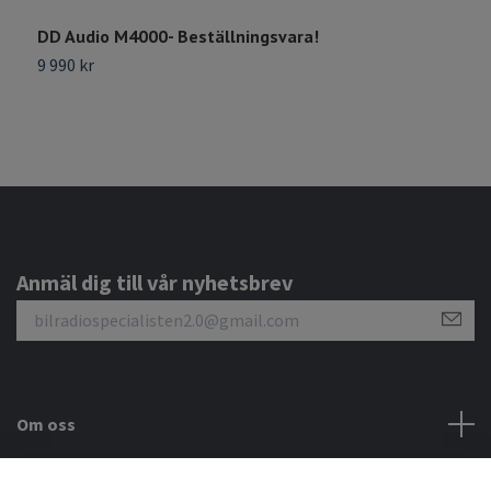
DD Audio M4000- Beställningsvara!
S
9 990 kr
2
Anmäl dig till vår nyhetsbrev
Om oss
Kundtjänst