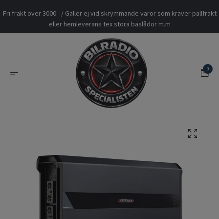
Fri frakt över 3000:- / Gäller ej vid skrymmande varor som kräver pallfrakt
eller hemleverans tex stora baslådor m.m
0