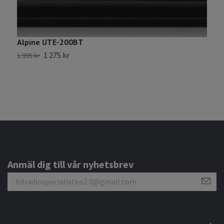
Alpine UTE-200BT
F
B
1 275 kr
1 995 kr
5
Anmäl dig till vår nyhetsbrev