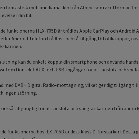
 en fantastisk multimediamaskin från Alpine som är utformad för 
velse i din bil.
de funktionerna i ILX-705D är trådlös Apple CarPlay och Android Au
eller Android-telefon trådlöst och få tillgång till olika appar, na
ekskärmen.
lutning kan du enkelt koppla din smartphone och använda hands
ssutom finns det AUX- och USB-ingångar för att ansluta och spela 
ad med DAB+ Digital Radio-mottagning, vilket ger dig tillgång till
och ingen störning.
också tillgänglig för att ansluta och spegla skärmen från andra k
e funktionerna hos ILX-705D är dess klass D-förstärkeri. Detta ger