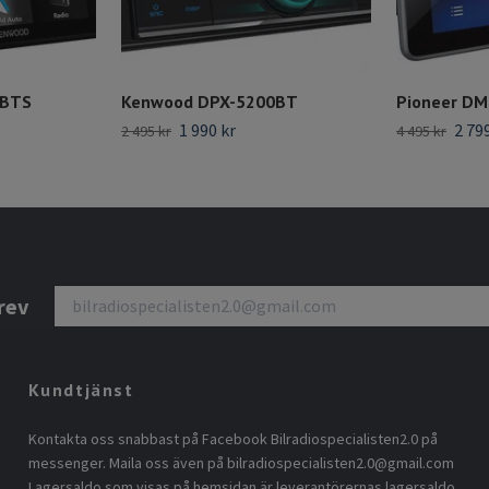
0BTS
Kenwood DPX-5200BT
Pioneer D
1 990 kr
2 79
2 495 kr
4 495 kr
rev
Kundtjänst
Kontakta oss snabbast på Facebook Bilradiospecialisten2.0 på
messenger. Maila oss även på
bilradiospecialisten2.0@gmail.com
Lagersaldo som visas på hemsidan är leverantörernas lagersaldo.