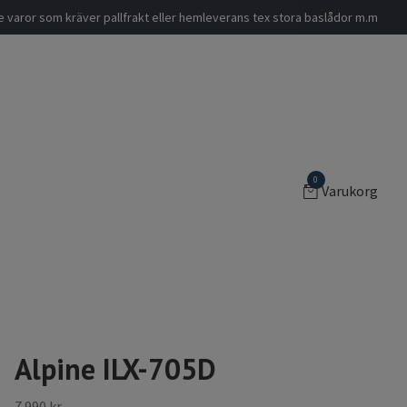
nde varor som kräver pallfrakt eller hemleverans tex stora baslådor m.m
0
Varukorg
Alpine ILX-705D
7 990 kr