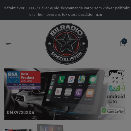
Fri frakt över 3000:- / Gäller ej vid skrymmande varor som kräver pallfrakt
eller hemleverans tex stora baslådor m.m
0