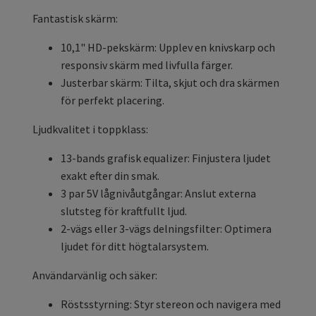
Fantastisk skärm:
10,1" HD-pekskärm: Upplev en knivskarp och
responsiv skärm med livfulla färger.
Justerbar skärm: Tilta, skjut och dra skärmen
för perfekt placering.
Ljudkvalitet i toppklass:
13-bands grafisk equalizer: Finjustera ljudet
exakt efter din smak.
3 par 5V lågnivåutgångar: Anslut externa
slutsteg för kraftfullt ljud.
2-vägs eller 3-vägs delningsfilter: Optimera
ljudet för ditt högtalarsystem.
Användarvänlig och säker:
Röstsstyrning: Styr stereon och navigera med