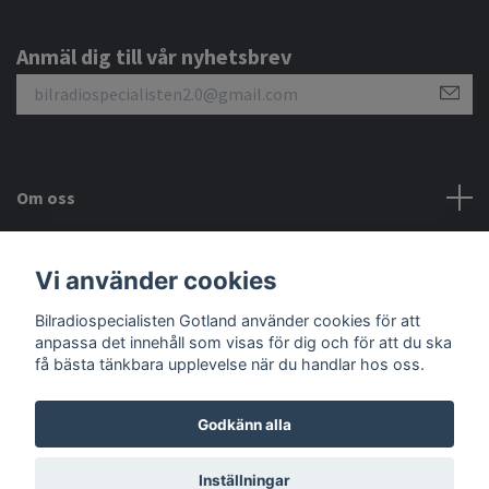
Anmäl dig till vår nyhetsbrev
Om oss
Kundtjänst
Vi använder cookies
Bilradiospecialisten Gotland använder cookies för att
Sociala medier
anpassa det innehåll som visas för dig och för att du ska
få bästa tänkbara upplevelse när du handlar hos oss.
Godkänn alla
© 2026 Bilradiospecialisten Gotland
Inställningar