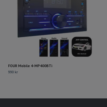
FOUR Mobile 4-MP400BTi
P
990 kr
4