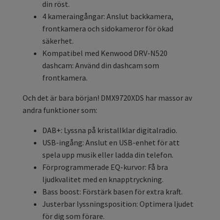
din röst.
4 kameraingångar: Anslut backkamera,
frontkamera och sidokameror för ökad
säkerhet.
Kompatibel med Kenwood DRV-N520
dashcam: Använd din dashcam som
frontkamera.
Och det är bara början! DMX9720XDS har massor av
andra funktioner som:
DAB+: Lyssna på kristallklar digitalradio.
USB-ingång: Anslut en USB-enhet för att
spela upp musik eller ladda din telefon.
Förprogrammerade EQ-kurvor: Få bra
ljudkvalitet med en knapptryckning.
Bass boost: Förstärk basen för extra kraft.
Justerbar lyssningsposition: Optimera ljudet
för dig som förare.