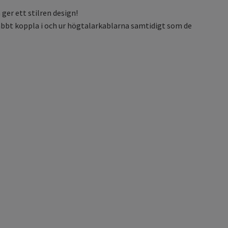
ger ett stilren design
!
abbt koppla i och ur högtalarkablarna samtidigt som de