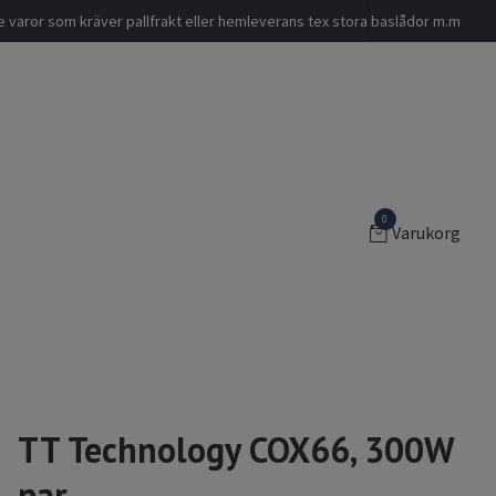
nde varor som kräver pallfrakt eller hemleverans tex stora baslådor m.m
0
Varukorg
TT Technology COX66, 300W
par