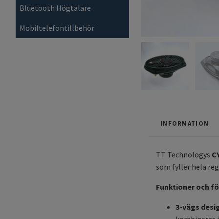
Bluetooth Högtalare
Mobiltelefontillbehör
INFORMATION
TT Technologys
C
som fyller hela re
Funktioner och fö
3-vägs desi