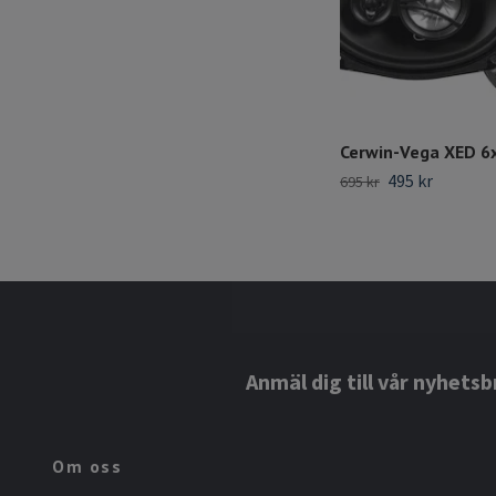
Cerwin-Vega XED 6
495 kr
695 kr
Anmäl dig till vår nyhetsb
Om oss