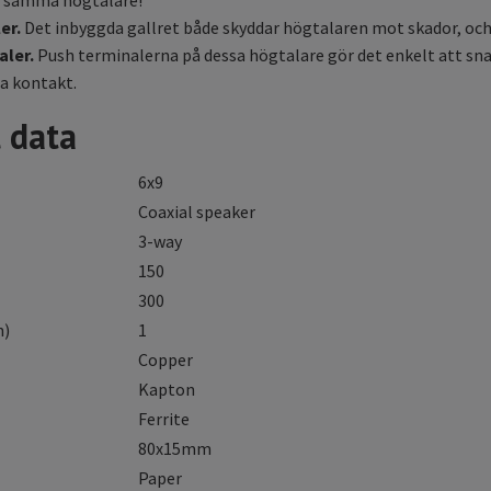
i samma högtalare!
er.
Det inbyggda gallret både skyddar högtalaren mot skador, och 
aler.
Push terminalerna på dessa högtalare gör det enkelt att sn
ra kontakt.
 data
6x9
Coaxial speaker
3-way
150
300
h)
1
Copper
Kapton
Ferrite
80x15mm
Paper