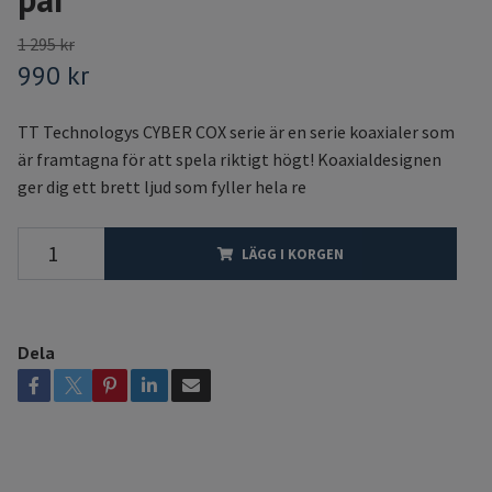
1 295 kr
990 kr
TT Technologys CYBER COX serie är en serie koaxialer som
är framtagna för att spela riktigt högt! Koaxialdesignen
ger dig ett brett ljud som fyller hela re
LÄGG I KORGEN
Dela