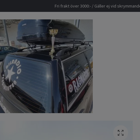
Fri frakt över 3000:- / Gäller ej vid skrymma