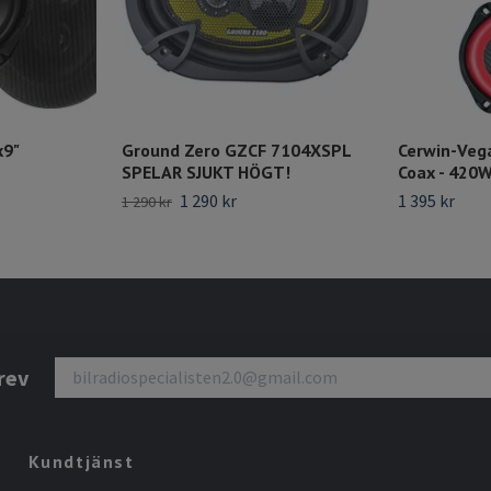
x9"
Ground Zero GZCF 7104XSPL
Cerwin-Veg
SPELAR SJUKT HÖGT!
Coax - 42
1 290 kr
1 395 kr
1 290 kr
rev
Kundtjänst