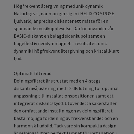
Högfrekvent återgivning med unik dynamik
Naturligtvis, när man ger sig in i HELIX COMPOSE
ljudvärld, är precisa diskanter ett måste för en
spännande musikupplevelse. Därför använder vår
BASIC-diskant en belagd sidenkupol samt en
högeffektiv neodymmagnet – resultatet: unik
dynamik i högfrekvent återgivning och kristallklart
ljud.
Optimalt filtrerad
Delningsfiltret är utrustat med en 4-stegs
diskantnivåjustering med 12 dB lutning för optimal
anpassning till installationspositionen samt ett
integrerat diskantskydd. Utöver detta säkerställer
den omfattande inställningen av delningsfiltret
bästa möjliga fördelning av frekvensbandet och en
harmonisk ljudbild. Tack vare sin kompakta design
är delningsfiltret perfekt lämpat för installation i