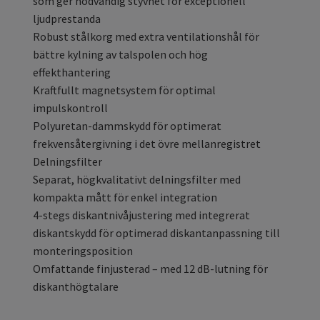
som ger nödvändig styvhet för exceptionell
ljudprestanda
Robust stålkorg med extra ventilationshål för
bättre kylning av talspolen och hög
effekthantering
Kraftfullt magnetsystem för optimal
impulskontroll
Polyuretan-dammskydd för optimerat
frekvensåtergivning i det övre mellanregistret
Delningsfilter
Separat, högkvalitativt delningsfilter med
kompakta mått för enkel integration
4-stegs diskantnivåjustering med integrerat
diskantskydd för optimerad diskantanpassning till
monteringsposition
Omfattande finjusterad – med 12 dB-lutning för
diskanthögtalare