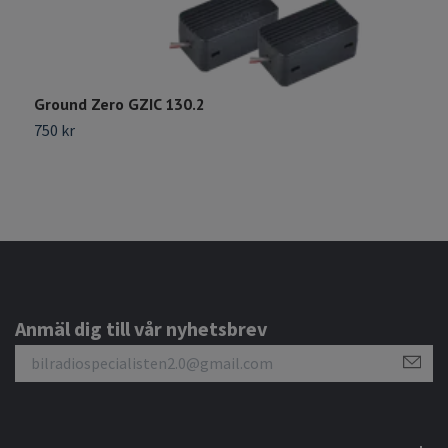
Ground Zero GZIC 130.2
C
750 kr
9
Anmäl dig till vår nyhetsbrev