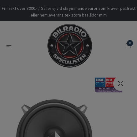
Fri frakt över 3000:- / Gäller ej vid skrymmande varor som kräver pallfrakt
eller hemleverans tex stora baslådor m.m
0