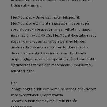
trånga utrymmen.
FlexMount20 – Universal möter bilspecifik
FlexMount är ett monteringssystem baserat på
specialutvecklade adapterringar, vilket möjliggör
installation av COMPOSE FlexMount-högtalare i ett
nästan oändligt antal fordon. Därmed blir den
universella diskanten enkelt en fordonsspecifik
diskant som enkelt kan installeras i fordonets
ursprungliga installationsposition på ett akustiskt
optimerat sätt med den matchande FlexMount20-
adapterringen.
Har
2-vägs högtalarkit som kombinerar hög effektivitet
med exceptionell ljudprestanda
3 ohms-teknik för maximal uteffekt från
förstärkaren