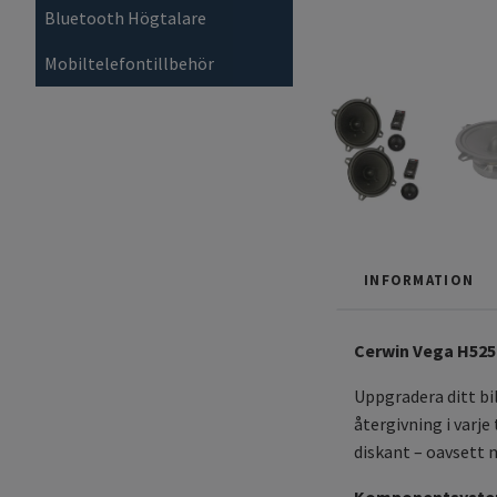
Bluetooth Högtalare
Mobiltelefontillbehör
INFORMATION
Cerwin Vega H525
Uppgradera ditt b
återgivning i varje
diskant – oavsett m