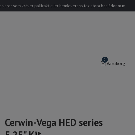
nde varor som kräver pallfrakt eller hemleverans tex stora baslådor m.m
0
Varukorg
Cerwin-Vega HED series
5.25" Kit