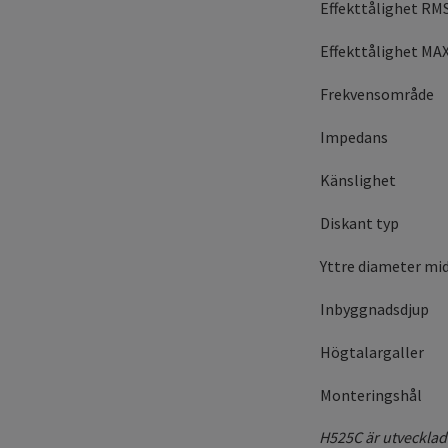
Effekttålighet RM
Effekttålighet MA
Frekvensområde
Impedans
Känslighet
Diskant typ
Yttre diameter mi
Inbyggnadsdjup
Högtalargaller
Monteringshål
H525C är utvecklad 