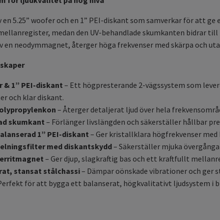
för ljudkvalitet på hög nivå
 en 5.25” woofer och en 1” PEI-diskant som samverkar för att ge 
 mellanregister, medan den UV-behandlade skumkanten bidrar till
av en neodymmagnet, återger höga frekvenser med skärpa och utan
nskaper
r & 1” PEI-diskant
– Ett högpresterande 2-vägssystem som leverera
r och klar diskant.
polypropylenkon
– Återger detaljerat ljud över hela frekvensområ
ad skumkant
– Förlänger livslängden och säkerställer hållbar pre
alanserad 1” PEI-diskant
– Ger kristallklara högfrekvenser med
delningsfilter med diskantskydd
– Säkerställer mjuka övergångar
erritmagnet
– Ger djup, slagkraftig bas och ett kraftfullt mellanr
at, stansat stålchassi
– Dämpar oönskade vibrationer och ger sta
Perfekt för att bygga ett balanserat, högkvalitativt ljudsystem i b