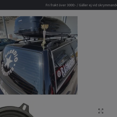
Fri frakt över 3000:- / Gäller ej vid skrymma