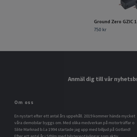
Ground Zero GZIC 1
750 kr
Anmäl dig till vår nyhetsb
Om oss
En nystart efter ett antal års uppehåll. 2019 kommer hända mycket
våra demobilar byggs om. Med olika medverkan på motorträffar o
Slite Marknad b.l.a 1994 startade jag upp med billjud på Gotland!
Efter ett antal år i Sthlm med bilstereotävlingar som aktiv