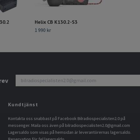
30.2
Helix CB K130.2-S3
1 990 kr
rev
Kundtjänst
Kontakta oss snabbast på Facebook Bilradiospecialisten2.0 på
messenger. Maila oss även på
bilradiospecialisten2.0@gmail.com
Lagersaldo som visas på hemsidan är leverantörernas lagersaldo.
Reservation för fel lagersaldo