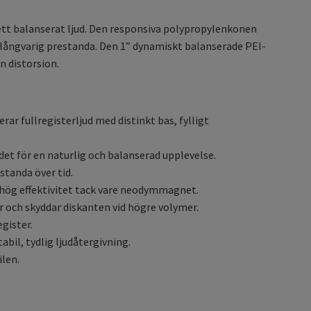
ett balanserat ljud. Den responsiva polypropylenkonen
 långvarig prestanda. Den 1” dynamiskt balanserade PEI-
 distorsion.
r fullregisterljud med distinkt bas, fylligt
det för en naturlig och balanserad upplevelse.
standa över tid.
 hög effektivitet tack vare neodymmagnet.
 och skyddar diskanten vid högre volymer.
egister.
bil, tydlig ljudåtergivning.
ilen.