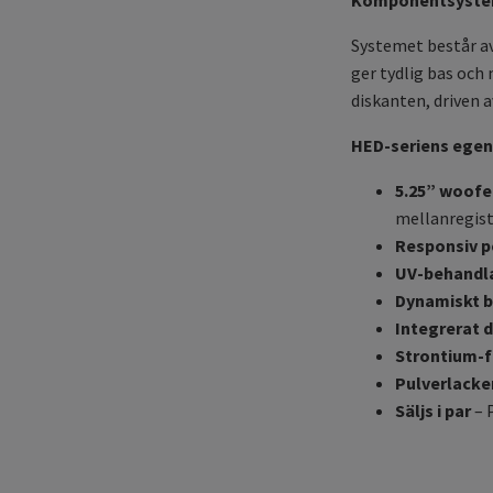
Komponentsystem 
Systemet består av
ger tydlig bas och
diskanten, driven 
HED-seriens ege
5.25” woofe
mellanregiste
Responsiv 
UV-behandl
Dynamiskt b
Integrerat 
Strontium-f
Pulverlacker
Säljs i par
– 