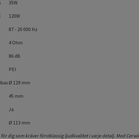
S
35W
X
120W
87 - 20 000 Hz
4 Ohm
86 dB
PEI
dbas
Ø 129 mm
45 mm
Ja
Ø 113 mm
för dig som kräver förstklassig ljudkvalitet i varje detalj. Med Cerw