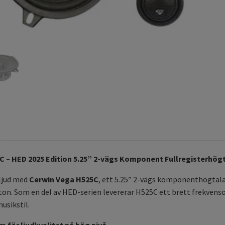
C – HED 2025 Edition 5.25” 2-vägs Komponent Fullregisterhö
iljud med
Cerwin Vega H525C
, ett 5.25” 2-vägs komponenthögtalar
 ton. Som en del av HED-serien levererar H525C ett brett frekvenso
usikstil.