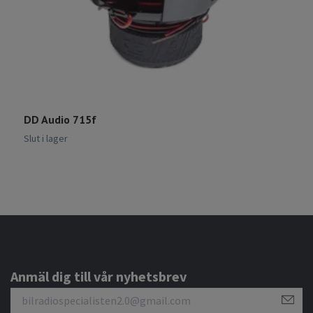
DD Audio 715f
D
8
Slut i lager
Anmäl dig till vår nyhetsbrev