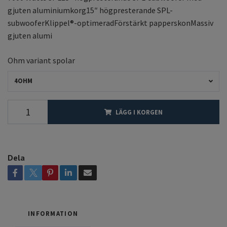
gjuten aluminiumkorg15″ högpresterande SPL-
subwooferKlippel®-optimeradFörstärkt papperskonMassiv
gjuten alumi
Ohm variant spolar
4OHM
LÄGG I KORGEN
Dela
INFORMATION