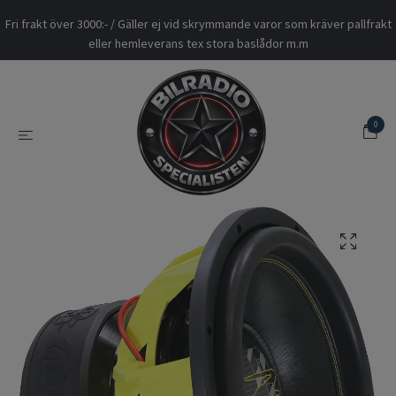
Fri frakt över 3000:- / Gäller ej vid skrymmande varor som kräver pallfrakt
eller hemleverans tex stora baslådor m.m
0