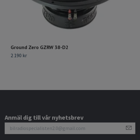
Ground Zero GZRW 38-D2
D
2 190 kr
Sl
Anmäl dig till vår nyhetsbrev