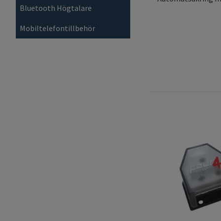
Bluetooth Högtalare
Mobiltelefontillbehör