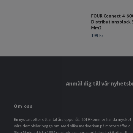
FOUR Connect 4-60
Distributionsblock
Mm2
199 kr
Anmäl dig till vår nyhetsb
Om oss
En nystart efter ett antal års uppehåll. 2019 kommer hända mycket
våra demobilar byggs om. Med olika medverkan på motorträffar o
Slite Marknad b.l.a 1994 startade jag upp med billjud på Gotland!