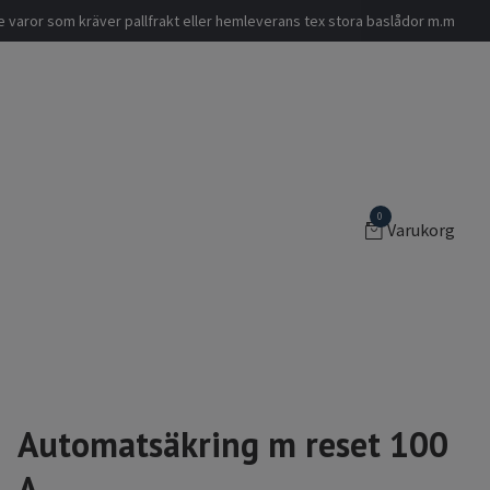
nde varor som kräver pallfrakt eller hemleverans tex stora baslådor m.m
0
Varukorg
Automatsäkring m reset 100
A