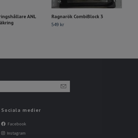
ringshållare ANL
Ragnarök CombiBlock 3
FOU
äkring
DIS
549 kr
4X5
299 
Sociala medier
Facebook
Instagram