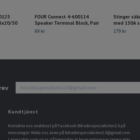
0125
FOUR Connect 4-600114
Stinger säk
 3x20/50
Speaker Terminal Block, Pair
med 150A s
69 kr
179 kr
rev
Kundtjänst
Kontakta oss snabbast på Facebook Bilradiospecialisten2.0 på
messenger. Maila oss även på
bilradiospecialisten2.0@gmail.com
Lagersaldo som visas på hemsidan är leverantörernas lagersaldo.