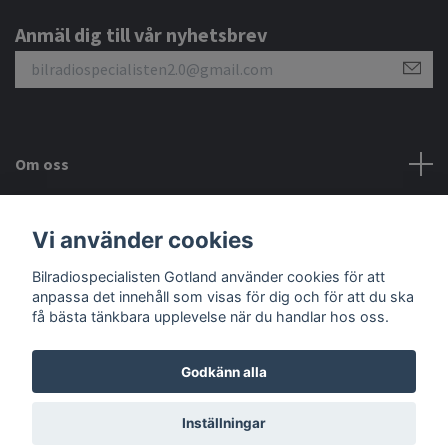
Anmäl dig till vår nyhetsbrev
Om oss
Kundtjänst
Vi använder cookies
Sociala medier
Bilradiospecialisten Gotland använder cookies för att
anpassa det innehåll som visas för dig och för att du ska
få bästa tänkbara upplevelse när du handlar hos oss.
Godkänn alla
© 2026 Bilradiospecialisten Gotland
Inställningar