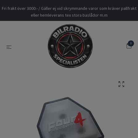
Fri frakt över 3000:- / Gäller ej vid skrymmande varor som kräver pallfrakt
eller hemleverans tex stora baslådor m.m
0