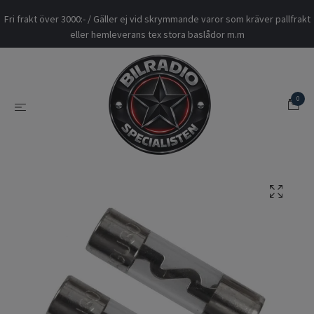
Fri frakt över 3000:- / Gäller ej vid skrymmande varor som kräver pallfrakt
eller hemleverans tex stora baslådor m.m
0