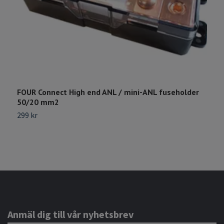
FOUR Connect High end ANL / mini-ANL fuseholder
F
50/20 mm2
3
299 kr
Anmäl dig till vår nyhetsbrev