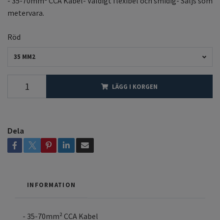
- 35-70mm² CCA Kabel- Väldigt flexibel och smidig- Säljs som
metervara.
Röd
35 MM2
LÄGG I KORGEN
Dela
INFORMATION
- 35-70mm² CCA Kabel