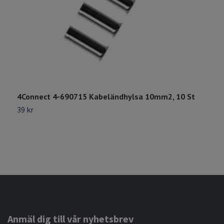
4Connect 4-690715 Kabeländhylsa 10mm2, 10 St
4
R
39 kr
6
Anmäl dig till vår nyhetsbrev