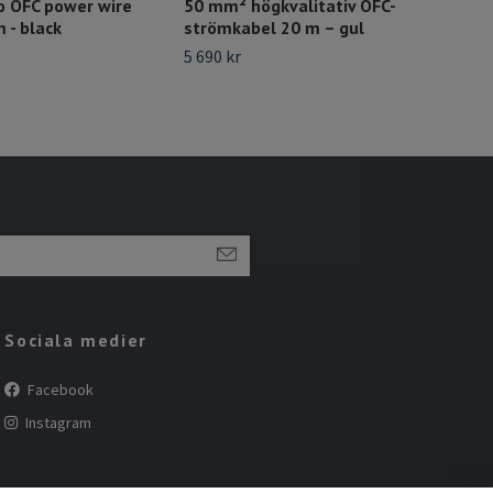
o OFC power wire
50 mm² högkvalitativ OFC-
Pri
- black
strömkabel 20 m – gul
- B
5 690 kr
55 k
Sociala medier
Facebook
Instagram