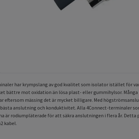
naler har krympslang av god kvalitet som isolator istället för v
t bättre mot oxidation än lösa plast- eller gummihylsor.
Många t
 eftersom mässing det är mycket billigare. Med högströmsanslutn
a bästa anslutning och konduktivitet.
Alla 4Connect-terminaler som
a är rodiumpläterade för att säkra anslutningen i flera år.
Detta p
2 kabel.