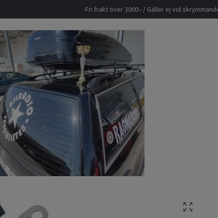
Fri frakt över 3000:- / Gäller ej vid skrymma