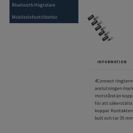
Bluetooth Högtalare
Mobiltelefontillbehör
INFORMATION
4Connect ringtermi
anslutningen mycke
motstånd än koppar
för att säkerställ
koppar. Kontaktern
bult och tar 35 mm