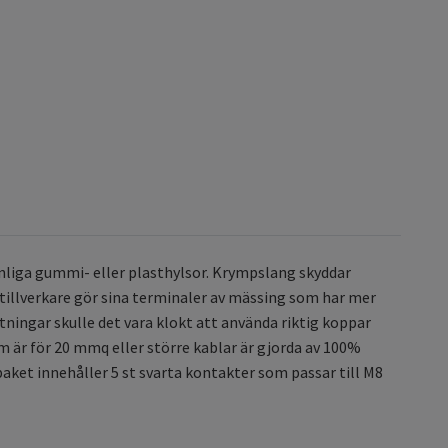
anliga gummi- eller plasthylsor. Krympslang skyddar
illverkare gör sina terminaler av mässing som har mer
ingar skulle det vara klokt att använda riktig koppar
 är för 20 mmq eller större kablar är gjorda av 100%
aket innehåller 5 st svarta kontakter som passar till M8