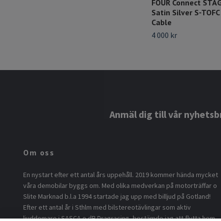
FOUR Connect STA
Satin Silver S-TOF
Cable
4 000 kr
Anmäl dig till vår nyhetsb
Om oss
En nystart efter ett antal års uppehåll. 2019 kommer hända mycket
våra demobilar byggs om. Med olika medverkan på motorträffar o
Slite Marknad b.l.a 1994 startade jag upp med billjud på Gotland!
Efter ett antal år i Sthlm med bilstereotävlingar som aktiv
ljuddomare i SASCA o dB Dragracing, bestämde jag att flytta hem