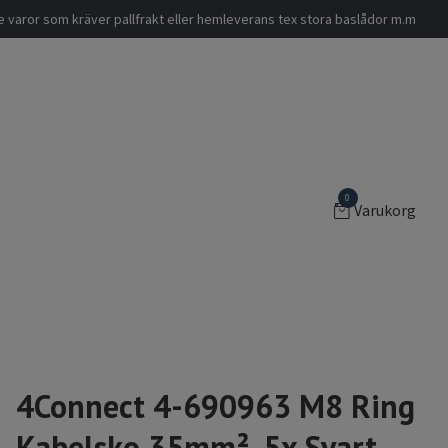
nde varor som kräver pallfrakt eller hemleverans tex stora baslådor m.m
0
Varukorg
4Connect 4-690963 M8 Ring
Kabelsko 35mm², 5x Svart