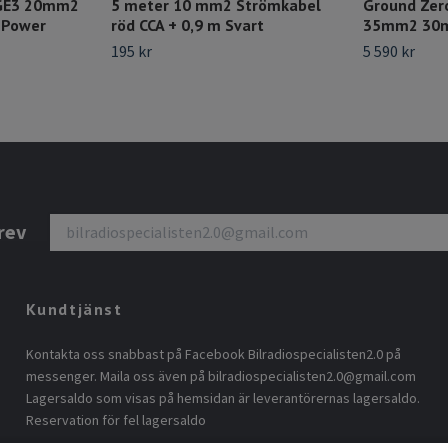
GE3 20mm2
5 meter 10 mm2 Strömkabel
Ground Zer
C Power
röd CCA + 0,9 m Svart
35mm2 30m 
195 kr
5 590 kr
rev
Kundtjänst
Kontakta oss snabbast på Facebook Bilradiospecialisten2.0 på
messenger. Maila oss även på
bilradiospecialisten2.0@gmail.com
Lagersaldo som visas på hemsidan är leverantörernas lagersaldo.
Reservation för fel lagersaldo