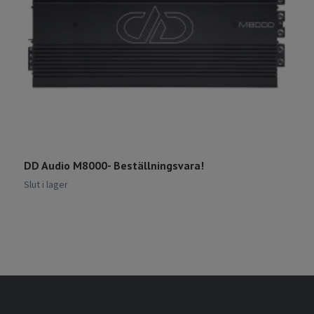
DD Audio M8000- Beställningsvara!
S
Slut i lager
Sl