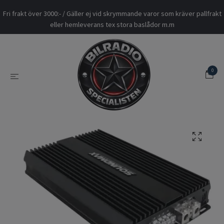
Fri frakt över 3000:- / Gäller ej vid skrymmande varor som kräver pallfrakt
eller hemleverans tex stora baslådor m.m
0