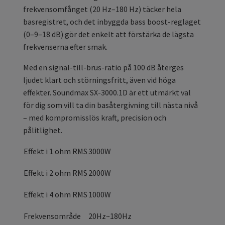
frekvensomfånget (20 Hz–180 Hz) täcker hela
basregistret, och det inbyggda bass boost-reglaget
(0–9–18 dB) gör det enkelt att förstärka de lägsta
frekvenserna efter smak.
Med en signal-till-brus-ratio på 100 dB återges
ljudet klart och störningsfritt, även vid höga
effekter. Soundmax SX-3000.1D är ett utmärkt val
för dig som vill ta din basåtergivning till nästa nivå
– med kompromisslös kraft, precision och
pålitlighet.
Effekt i 1 ohm RMS
3000W
Effekt i 2 ohm RMS
2000W
Effekt i 4 ohm RMS
1000W
Frekvensområde
20Hz~180Hz