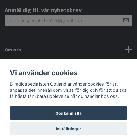
Anmäl dig till vår nyhetsbrev
Om oss
Kundtjänst
Vi använder cookies
Bilradiospecialisten Gotland använder cookies för att
Sociala medier
anpassa det innehåll som visas för dig och för att du ska
få bästa tänkbara upplevelse när du handlar hos oss.
Godkänn alla
© 2026 Bilradiospecialisten Gotland
Inställningar