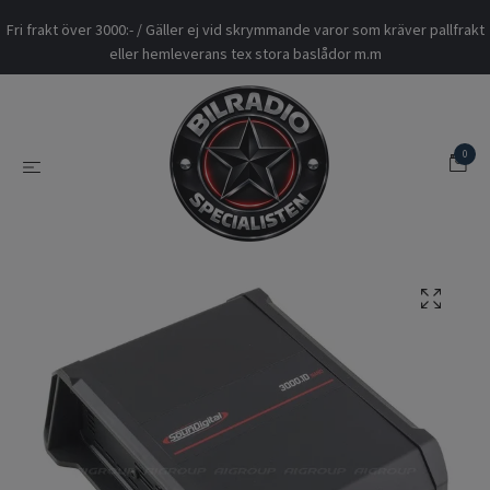
Fri frakt över 3000:- / Gäller ej vid skrymmande varor som kräver pallfrakt
eller hemleverans tex stora baslådor m.m
0