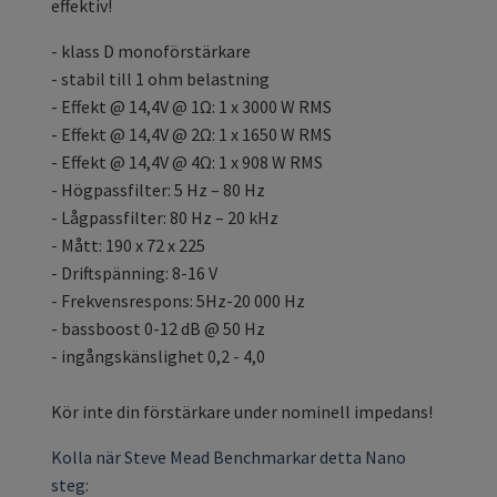
effektiv!
- klass D monoförstärkare
- stabil till 1 ohm belastning
- Effekt @ 14,4V @ 1Ω: 1 x 3000 W RMS
- Effekt @ 14,4V @ 2Ω: 1 x 1650 W RMS
- Effekt @ 14,4V @ 4Ω: 1 x 908 W RMS
- Högpassfilter: 5 Hz – 80 Hz
- Lågpassfilter: 80 Hz – 20 kHz
- Mått: 190 x 72 x 225
- Driftspänning: 8-16 V
- Frekvensrespons: 5Hz-20 000 Hz
- bassboost 0-12 dB @ 50 Hz
- ingångskänslighet 0,2 - 4,0
Kör inte din förstärkare under nominell impedans!
Kolla när Steve Mead Benchmarkar detta Nano
steg
: