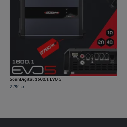
SounDigital 1600.1 EVO 5
D
2 790 kr
3