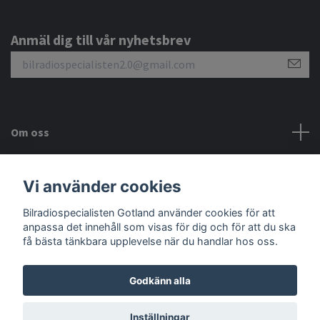
Anmäl dig till vår nyhetsbrev
Om oss
Kundtjänst
Vi använder cookies
Sociala medier
Bilradiospecialisten Gotland använder cookies för att
anpassa det innehåll som visas för dig och för att du ska
få bästa tänkbara upplevelse när du handlar hos oss.
Godkänn alla
© 2026 Bilradiospecialisten Gotland
Inställningar