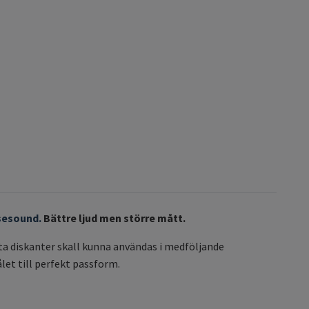
sesound.
Bättre ljud men större mått.
sta diskanter skall kunna användas i medföljande
ålet till perfekt passform.