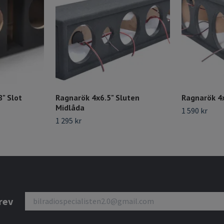
" Slot
Ragnarök 4x6.5" Sluten
Ragnarök 4
Midlåda
1 590 kr
1 295 kr
rev