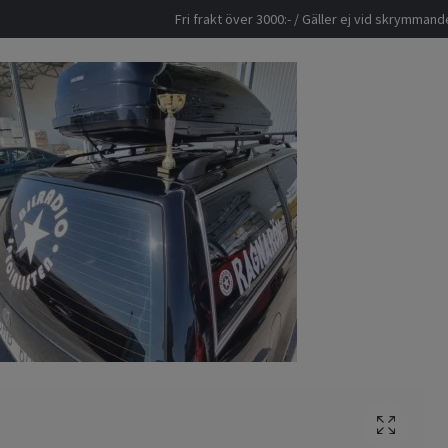
Fri frakt över 3000:- / Gäller ej vid skrymma