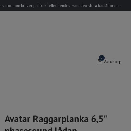
nde varor som kräver pallfrakt eller hemleverans tex stora baslådor m.m
0
Varukorg
Avatar Raggarplanka 6,5"
phasesound lådan