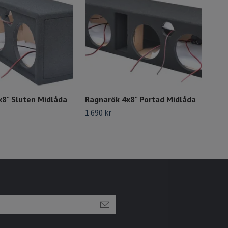
x8" Sluten Midlåda
Ragnarök 4x8" Portad Midlåda
Lou
Sva
1 690 kr
2 495