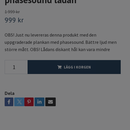
1 999 kr
999 kr
OBS! Just nu levereras denna produkt med den
uppgraderade plankan med phasesound. Bättre ljud men
större mått. OBS! Lådans diskant hål kan vara mindre
LÄGG I KORGEN
Dela