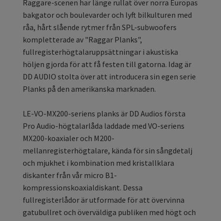
Raggare-scenen har länge rullat över norra Europas
bakgator och boulevarder och lyft bilkulturen med
råa, hårt slående rytmer från SPL-subwoofers
kompletterade av "Raggar Planks",
fullregisterhögtalaruppsättningar i akustiska
höljen gjorda för att få festen till gatorna. Idag är
DD AUDIO stolta över att introducera sin egen serie
Planks på den amerikanska marknaden.
LE-VO-MX200-seriens planks är DD Audios första
Pro Audio-högtalarlåda laddade med VO-seriens
MX200-koaxialer och M200-
mellanregisterhögtalare, kända för sin sångdetalj
och mjukhet i kombination med kristallklara
diskanter från vår micro B1-
kompressionskoaxialdiskant. Dessa
fullregisterlådor är utformade för att övervinna
gatubullret och överväldiga publiken med högt och