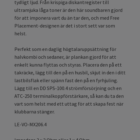
tydligt ljud. Från krispiga diskantregister till
ultramjuka låga toner är den här soundbaren gjord
för att imponera vart du än tar den, och med Free
Placement-designen är det i stort sett var som
helst.
Perfekt som en daglig högtalaruppsättning för
halvkombi och sedaner, är plankan gjord för att
enkelt kunna flyttas och styras. Placera den på ett
takräcke, lägg till den på en husbil, skjut in den i ditt
lastbilsflak eller spänn fast den på en fyrhjuling.
Lägg till en DD SPS-100.4 strömförsörjning och en
ATC-250 terminalkoppförstärkare, så kan du ta den
vart som helst med ett uttag för att skapa fest när
klubbarna stänger.
LE-VO-MX206.4
Impedans 2 x 2 Ohm eller 1 x 4 Ohm