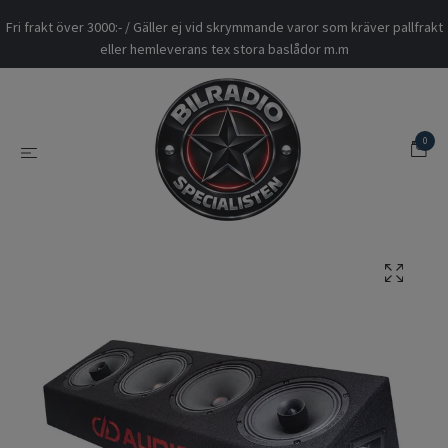
Fri frakt över 3000:- / Gäller ej vid skrymmande varor som kräver pallfrakt
eller hemleverans tex stora baslådor m.m
0