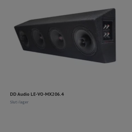
R
f
Sl
DD Audio LE-VO-MX206.4
Slut i lager