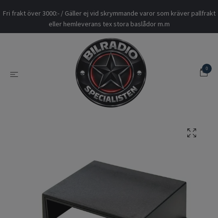
Fri frakt över 3000:- / Gäller ej vid skrymmande varor som kräver pallfrakt
eller hemleverans tex stora baslådor m.m
0