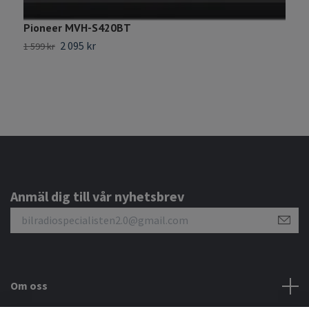
Pioneer MVH-S420BT
F
B
2 095 kr
1 599 kr
5
Anmäl dig till vår nyhetsbrev
Om oss