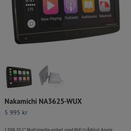
Nakamichi NA3625-WUX
5 995 kr
1 DIN 10.1" Multimedia-enhet med WiFi trådlöst Apple