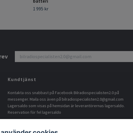
batteri
1 995 kr
rev
Kundtjänst
Kontakta oss snabbast på Facebook Bilradiospecialisten2.0 på
messenger. Maila oss även på
bilradiospecialisten2.0@gmail.com
Lagersaldo som visas på hemsidan är leverantörernas lagersaldo.
Reservation för fel lagersaldo
 använder cookies