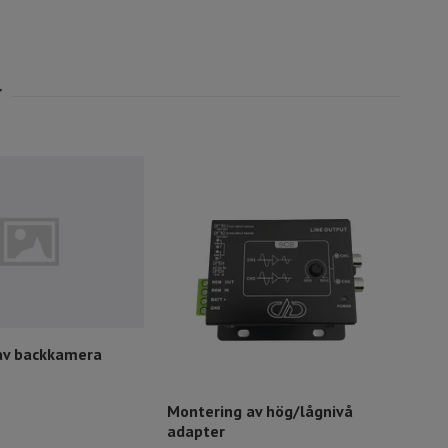
av backkamera
Montering av hög/lågnivå
Mon
adapter
Slut 