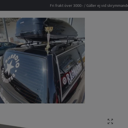
Fri frakt över 3000:- / Gäller ej vid skrymma