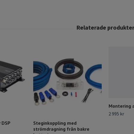
Montering 
2 995 kr
v DSP
Steginkoppling med
strömdragning från bakre