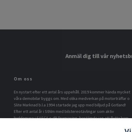
Anmäl dig till vår nyhetsb
Om oss
En nystart efter ett antal års uppehåll. 2019 kommer hända mycket
våra demobilar byggs om. Med olika medverkan på motorträffar o
Slite Marknad b.l.a 1994 startade jag upp med billjud på Gotland!
Efter ett antal år i Sthlm med bilstereotävlingar som aktiv
ljuddomare i SASCA o dB Dragracing, bestämde jag att flytta hem
o börja med billjud på ö.n Nu är vi tillbaka i version 2.0 med min son
Vi
som föddes 1994 som idé sprutan o eldsjälen för byggandet av