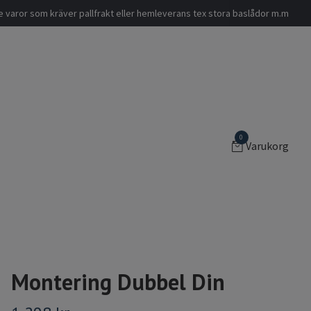
nde varor som kräver pallfrakt eller hemleverans tex stora baslådor m.m
0
Varukorg
Montering Dubbel Din