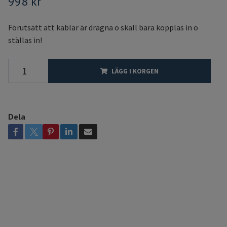
998 kr
Förutsätt att kablar är dragna o skall bara kopplas in o
ställas in!
LÄGG I KORGEN
Dela