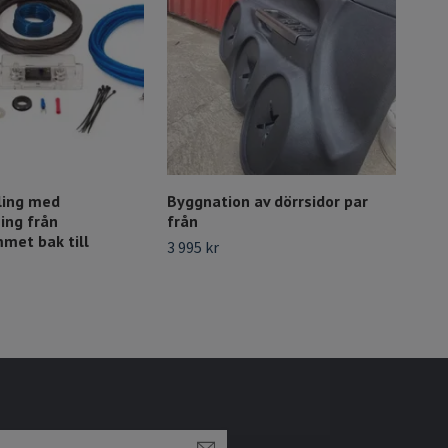
Byg
spe
3 99
ling med
Byggnation av dörrsidor par
ing från
från
met bak till
3 995 kr