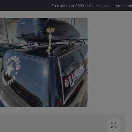
Fri frakt över 3000:- / Gäller ej vid skrymma