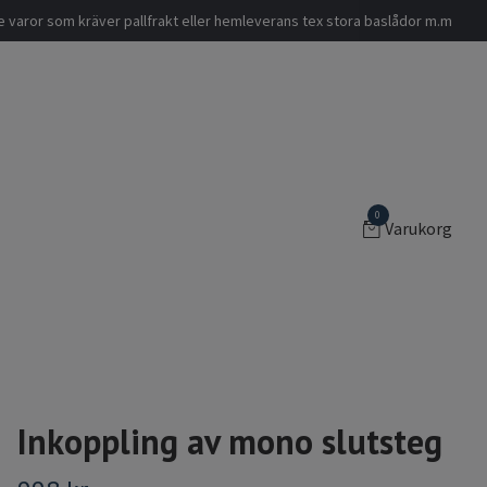
nde varor som kräver pallfrakt eller hemleverans tex stora baslådor m.m
0
Varukorg
Inkoppling av mono slutsteg