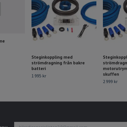
mme
Steginkoppling med
Steginkopp
strömdragning från bakre
strömdragn
batteri
motorutrym
skuffen
1 995 kr
2 999 kr