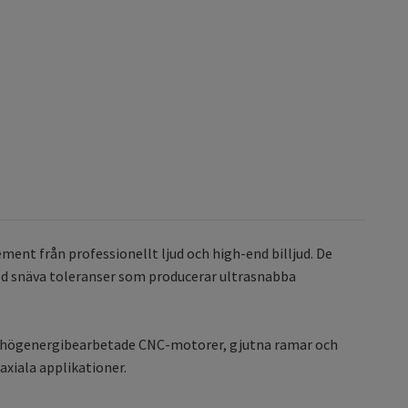
ent från professionellt ljud och high-end billjud. De
ed snäva toleranser som producerar ultrasnabba
, högenergibearbetade CNC-motorer, gjutna ramar och
xiala applikationer.