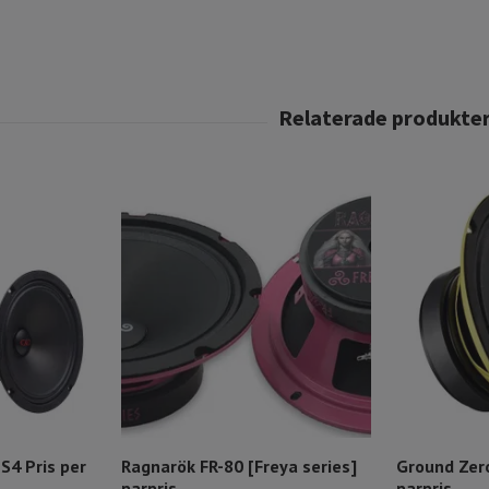
S4 Pris per
Ragnarök FR-80 [Freya series]
Ground Zer
parpris
parpris