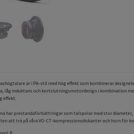
shögtalare är i PA-stil med hög effekt som kombinerar designelem
sa, låg induktans och kortslutningsmotordesign i kombination m
 effekt.
a har prestandaförbättringar som talspolar med stor diameter
ten att trä på våra VO-CT-kompressionsdiskanter och horn för koa
um): 8