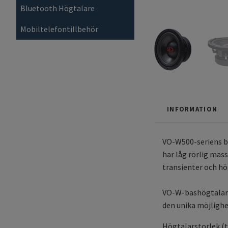
Bluetooth Högtalare
Mobiltelefontillbehör
INFORMATION
VO-W500-seriens ba
har låg rörlig mas
transienter och hög
VO-W-bashögtalarn
den unika möjlighe
Högtalarstorlek (t