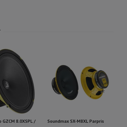
o GZCM 8.0XSPL /
Soundmax SX-M8XL Parpris
Rag
sto