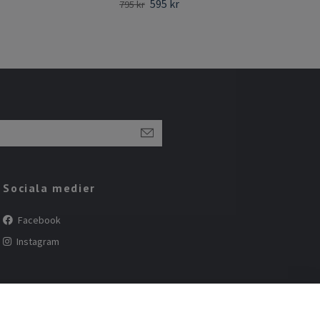
595 kr
795 kr
Slut 
Sociala medier
Facebook
Instagram