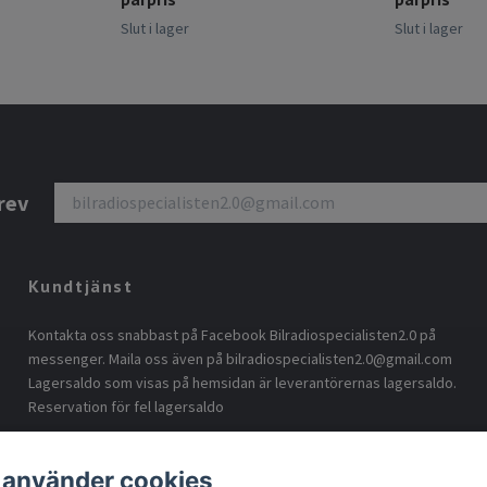
Slut i lager
Slut i lager
rev
Kundtjänst
Kontakta oss snabbast på Facebook Bilradiospecialisten2.0 på
messenger. Maila oss även på
bilradiospecialisten2.0@gmail.com
Lagersaldo som visas på hemsidan är leverantörernas lagersaldo.
Reservation för fel lagersaldo
 använder cookies