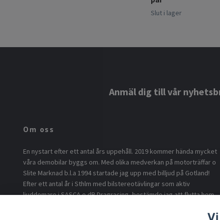
Slut i lager
Anmäl dig till vår nyhetsb
Om oss
En nystart efter ett antal års uppehåll. 2019 kommer hända mycket
våra demobilar byggs om. Med olika medverkan på motorträffar o
Slite Marknad b.l.a 1994 startade jag upp med billjud på Gotland!
Efter ett antal år i Sthlm med bilstereotävlingar som aktiv
ljuddomare i SASCA o dB Dragracing, bestämde jag att flytta hem
o börja med billjud på ö.n Nu är vi tillbaka i version 2.0 med min son
Vi
som föddes 1994 som idé sprutan o eldsjälen för byggandet av