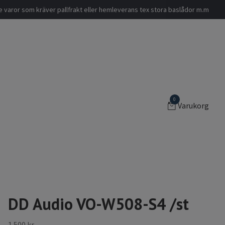
nde varor som kräver pallfrakt eller hemleverans tex stora baslådor m.m
0
Varukorg
DD Audio VO-W508-S4 /st
1 500 kr