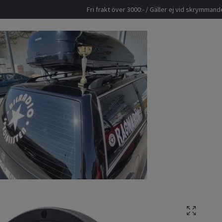
Fri frakt över 3000:- / Gäller ej vid skrymma