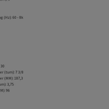
 (Hz): 60 - 8k
 30
r (tum): 7 3/8
r (MM): 187,3
m): 3,75
M): 96