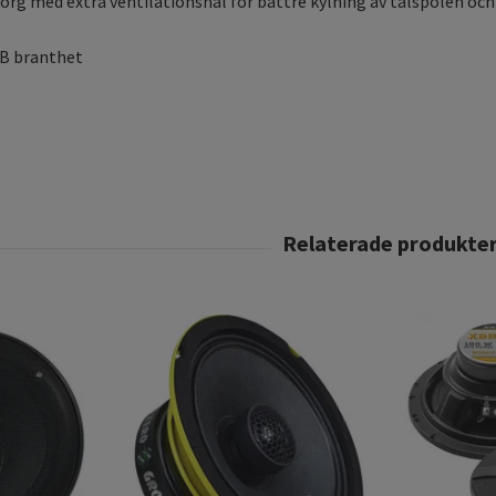
korg med extra ventilationshål för bättre kylning av talspolen oc
dB branthet