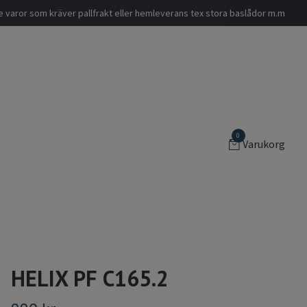
nde varor som kräver pallfrakt eller hemleverans tex stora baslådor m.m
0
Varukorg
HELIX PF C165.2