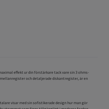
 maximal effekt ur din förstärkare tack vare sin 3 ohms-
mellanregister och detaljerade diskantregister, är en
talare visar med sin sofistikerade design hur man gör
sade utrymmet som finns tillgängligt i moderna fordon.