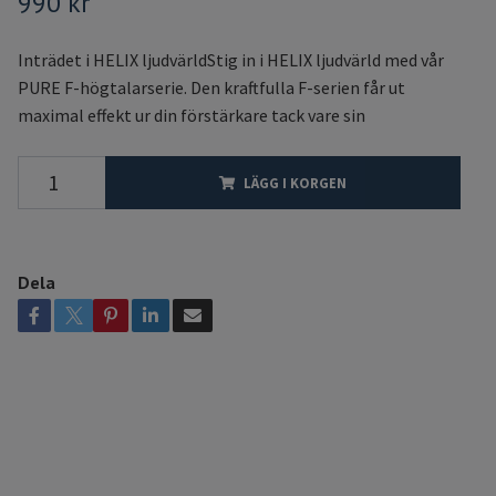
990 kr
Inträdet i HELIX ljudvärldStig in i HELIX ljudvärld med vår
PURE F-högtalarserie. Den kraftfulla F-serien får ut
maximal effekt ur din förstärkare tack vare sin
LÄGG I KORGEN
Dela