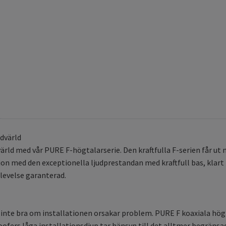
udvärld
dvärld med vår PURE F-högtalarserie. Den kraftfulla F-serien får ut
ion med den exceptionella ljudprestandan med kraftfull bas, klart 
levelse garanterad.
r inte bra om installationen orsakar problem. PURE F koaxiala hög
Woofers låga installationsdjup tar hänsyn till det alltmer begrän