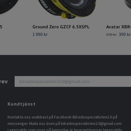
.5
Ground Zero GZCF 6.5XSPL
Avatar XBR
1 990 kr
399 kr
595 kr
rev
Kundtjänst
Kontakta oss snabbast på Facebook Bilradiospecialisten2.0 på
messenger. Maila oss även på
bilradiospecialisten2.0@gmail.com
Lagersaldo som visas på hemsidan är leverantörernas lagersaldo.