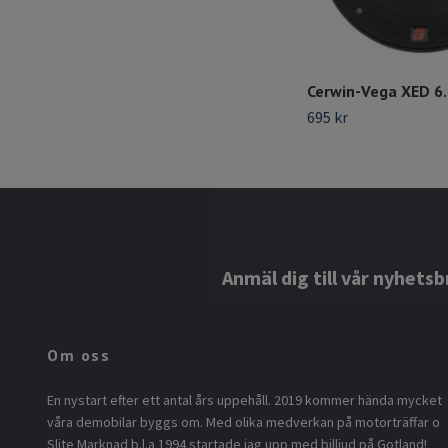
Cerwin-Vega XED 6
695 kr
Anmäl dig till vår nyhetsb
Om oss
En nystart efter ett antal års uppehåll. 2019 kommer hända mycket
våra demobilar byggs om. Med olika medverkan på motorträffar o
Slite Marknad b.l.a 1994 startade jag upp med billjud på Gotland!