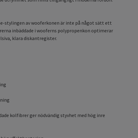
-stylingen av wooferkonen är inte på något sätt ett
fibrerna inbäddade i wooferns polypropenkon optimerar
iva, klara diskantregister.
ing
vning
ade kolfibrer ger nödvändig styvhet med hög inre