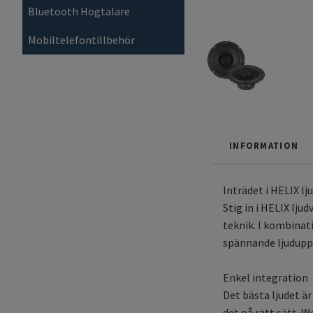
Bluetooth Högtalare
Mobiltelefontillbehör
INFORMATION
Inträdet i HELIX lj
Stig in i HELIX lju
teknik. I kombinat
spännande ljudupp
Enkel integration
Det bästa ljudet ä
det på rätt sätt. 