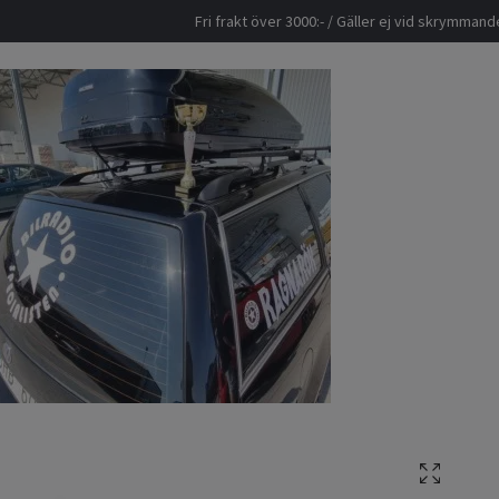
Fri frakt över 3000:- / Gäller ej vid skrymma