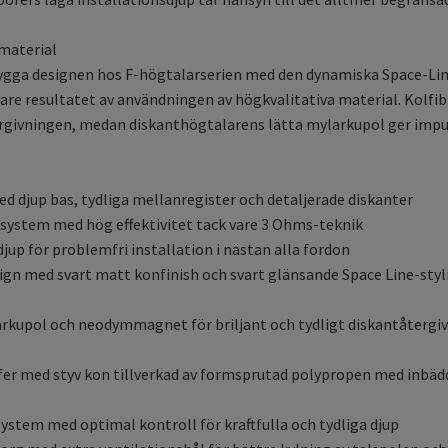
 material
ygga designen hos F-högtalarserien med den dynamiska Space-Line
arare resultatet av användningen av högkvalitativa material. Kol
givningen, medan diskanthögtalarens lätta mylarkupol ger impuls
ed djup bas, tydliga mellanregister och detaljerade diskanter
rsystem med hög effektivitet tack vare 3 Ohms-teknik
jup för problemfri installation i nästan alla fordon
gn med svart matt konfinish och svart glänsande Space Line-styl
rkupol och neodymmagnet för briljant och tydligt diskantåtergi
er med styv kon tillverkad av formsprutad polypropen med inbädd
ystem med optimal kontroll för kraftfulla och tydliga djup