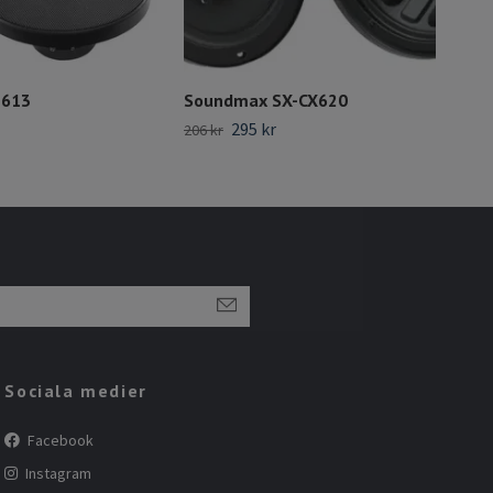
-613
Soundmax SX-CX620
DD 
295 kr
206 kr
695 
Sociala medier
Facebook
Instagram