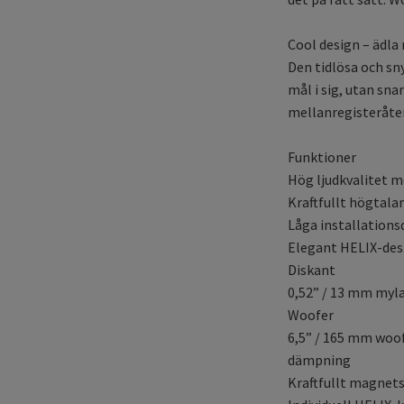
Cool design – ädla
Den tidlösa och sn
mål i sig, utan sn
mellanregisteråter
Funktioner
Hög ljudkvalitet m
Kraftfullt högtala
Låga installationsd
Elegant HELIX-desi
Diskant
0,52” / 13 mm myla
Woofer
6,5” / 165 mm woof
dämpning
Kraftfullt magnets