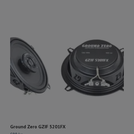
Ground Zero GZIF 5201FX
D