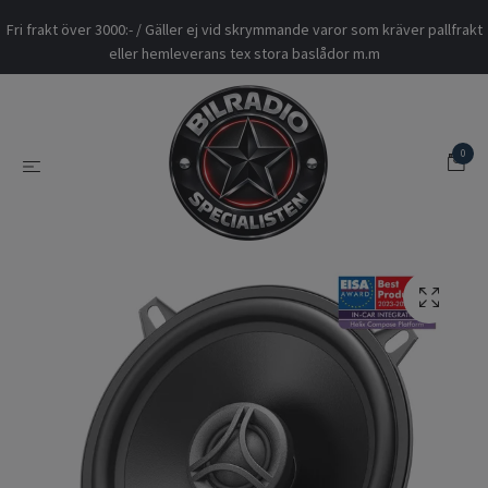
Fri frakt över 3000:- / Gäller ej vid skrymmande varor som kräver pallfrakt
eller hemleverans tex stora baslådor m.m
0