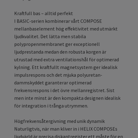
Kraftfull bas – alltid perfekt
I BASIC-serien kombinerar vårt COMPOSE
mellanbaselement hög effektivitet med utmärkt
ljudkvalitet. Det lätta men stabila
polypropenmembranet ger exceptionell
ljudprestanda medan den robusta korgen är
utrustad med extra ventilationshål för optimerad
kylning. Ett kraftfullt magnetsystem ger idealisk
impulsrespons och det mjuka polyuretan-
dammskyddet garanterar optimerad
frekvensrespons i det övre mellanregistret. Sist
men inte minst är den kompakta designen idealisk
för integration i trånga utrymmen.
Högfrekvensåtergivning med unik dynamik
Naturligtvis, när man kliver in i HELIX COMPOSEs
ljudvärld är precisa diskantregister ett måste för en