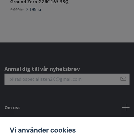
Ground Zero GZRC 165.3SQ
G
2 195 kr
1
2 990 kr
Anmäl dig till vår nyhetsbrev
Om oss
Kundtjänst
Vi använder cookies