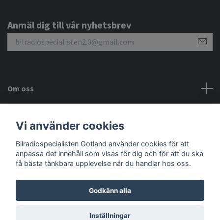
Anmäl dig till vår nyhetsbrev
Om oss
Kundtjänst
Vi använder cookies
Sociala medier
Bilradiospecialisten Gotland använder cookies för att
anpassa det innehåll som visas för dig och för att du ska
få bästa tänkbara upplevelse när du handlar hos oss.
Godkänn alla
© 2026 Bilradiospecialisten Gotland
Inställningar