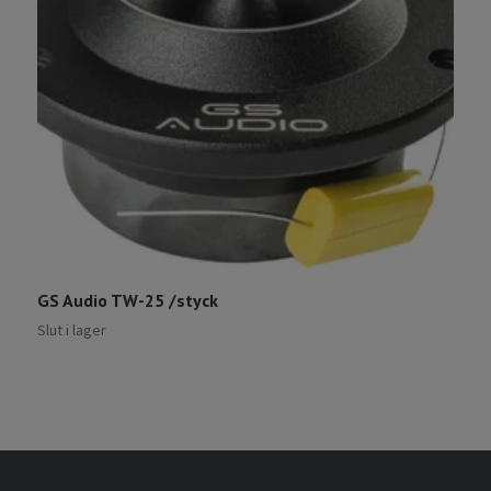
GS Audio TW-25 /styck
D
Slut i lager
Sl