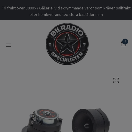
Fri frakt över 3000:- / Gäller ej vid skrymmande varor som kräver pallfrakt
eller hemleverans tex stora baslådor m.m
0