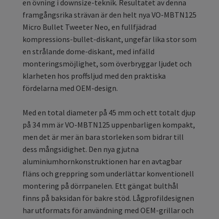
en övning i downsize-teknik. Resultatet av denna
framgångsrika strävan är den helt nya VO-MBTN125
Micro Bullet Tweeter Neo, en fullfjädrad
kompressions-bullet-diskant, ungefär lika stor som
en strålande dome-diskant, med infälld
monteringsmöjlighet, som överbryggar ljudet och
klarheten hos proffsljud med den praktiska
fördelarna med OEM-design.
Med en total diameter på 45 mm och ett totalt djup
på 34 mm är VO-MBTN125 uppenbarligen kompakt,
men det är mer än bara storleken som bidrar till
dess mångsidighet. Den nya gjutna
aluminiumhornkonstruktionen har en avtagbar
fläns och greppring som underlättar konventionell
montering på dörrpanelen. Ett gängat bulthål
finns på baksidan för bakre stöd. Lågprofildesignen
har utformats för användning med OEM-grillar och