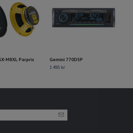
X-M8XL Parpris
Gemini 770DSP
Säk
1 495 kr
Slut 