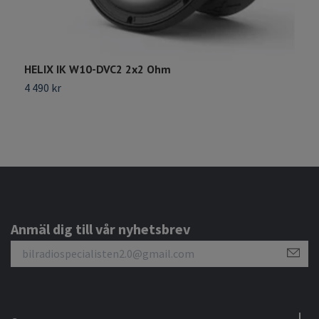
HELIX IK W10-DVC2 2x2 Ohm
G
4 490 kr
5
Anmäl dig till vår nyhetsbrev