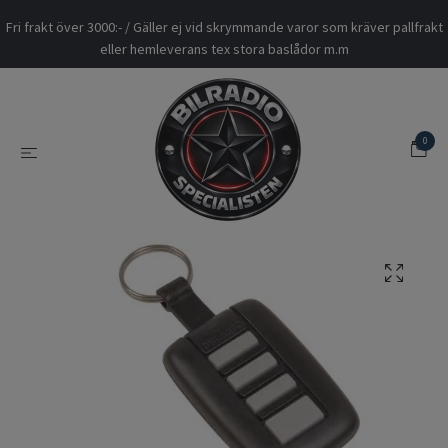
Fri frakt över 3000:- / Gäller ej vid skrymmande varor som kräver pallfrakt
eller hemleverans tex stora baslådor m.m
0