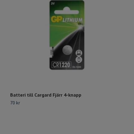
Batteri till Cargard Fjärr 4-knapp
F
s
70 kr
8