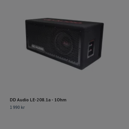
DD Audio LE-208.1a - 1Ohm
G
1 990 kr
2