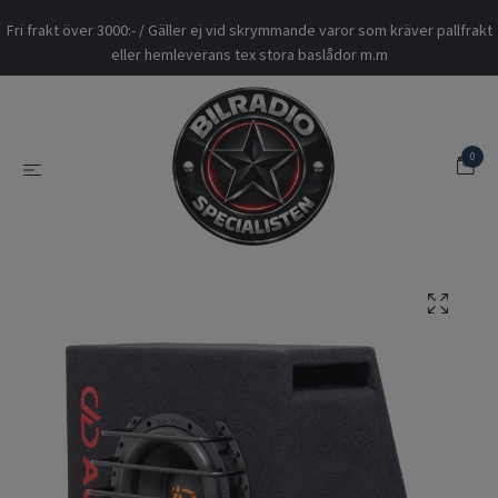
Fri frakt över 3000:- / Gäller ej vid skrymmande varor som kräver pallfrakt
eller hemleverans tex stora baslådor m.m
0