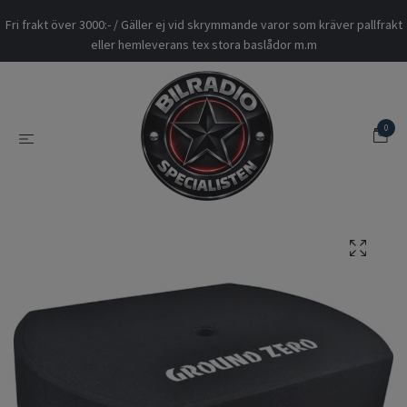
Fri frakt över 3000:- / Gäller ej vid skrymmande varor som kräver pallfrakt
eller hemleverans tex stora baslådor m.m
0