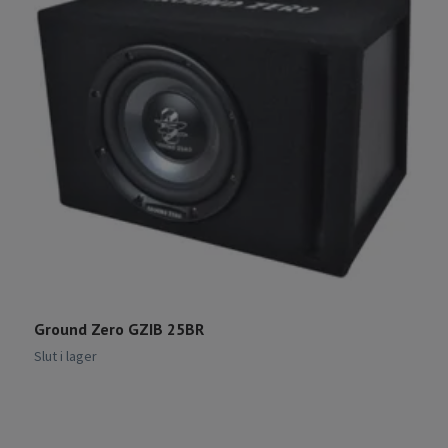
Ground Zero GZIB 25BR
D
2
Slut i lager