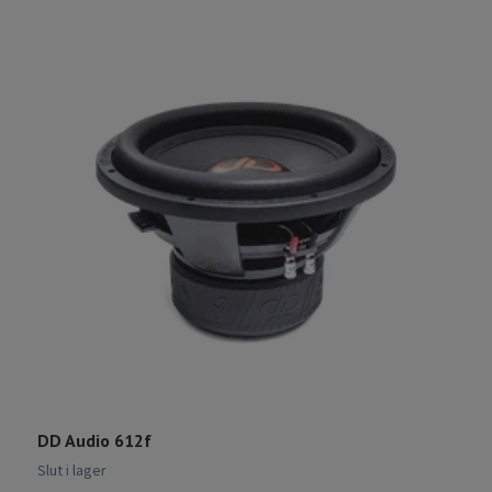
DD Audio 612f
D
3
Slut i lager