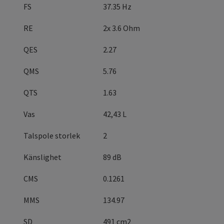
FS
37.35 Hz
RE
2x 3.6 Ohm
QES
2.27
QMS
5.76
QTS
1.63
Vas
42,43 L
Talspole storlek
2
Känslighet
89 dB
CMS
0.1261
MMS
134.97
SD
491 cm2