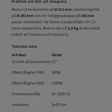
Praktisk och lätt att integrera
Med en ytterdiameter på
Ø 312 mm
, monteringshål
på
Ø 292 mm
och ett inbyggnadsdjup på
142 mm
passar elementet i de flesta standardlådor för 12-
tums subwoofers. Med en vikt på
3,5 kg
är det också
enkelt att hantera och installera.
Tekniska data
Attribut
Värde
Storlek på baselement
12"
Effekttålighet RMS
300W
Effekttålighet MAX
1200W
Frekvensområde
35-1500 Hz
Impedans
2x4 Ohm