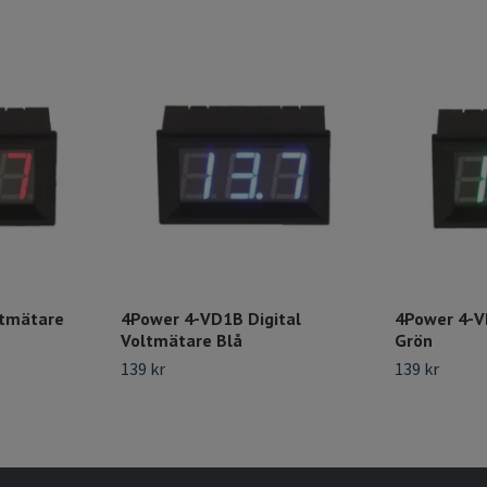
ltmätare
4Power 4-VD1B Digital
4Power 4-V
Voltmätare Blå
Grön
139 kr
139 kr