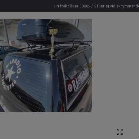
Fri frakt över 3000:- / Gäller ej vid skrymma