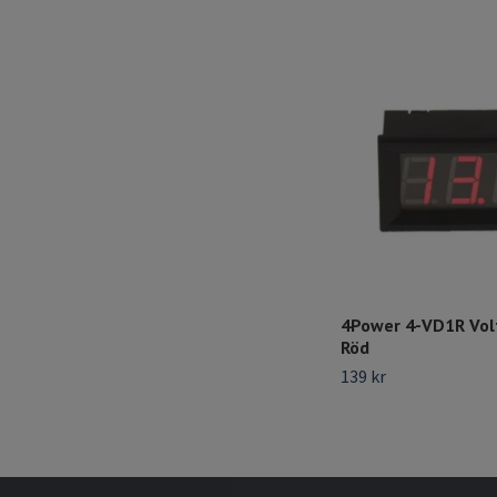
4Power 4-VD1R Vo
Röd
139 kr