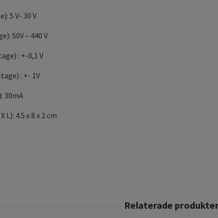
): 5 V- 30 V
e): 50V – 440 V
age) : +-0,1 V
tage) : +- 1V
): 30mA
 L): 4.5 x 8 x 2 cm