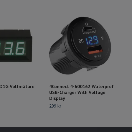
D1G Voltmätare
4Connect 4-600162 Waterprof
Vol
USB-Charger With Voltage
Blå,
Display
99 k
299 kr