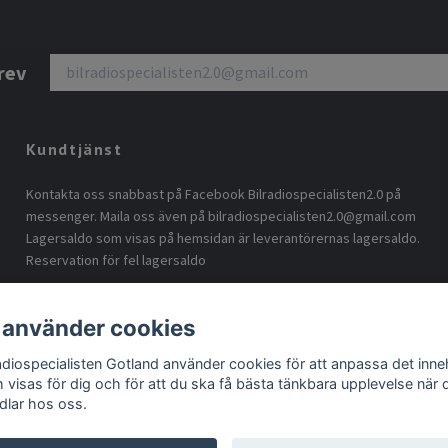
rev
Kundtjänst
Kontakta oss snabbast på Facebook Bilradiospecialisten2.0 på
messenger. Maila oss även på
bilradiospecialisten2.0@gmail.com
Lagersaldo som visas på hemsidan är leverantörernas lagersaldo.
Reservation för fel lagersaldo
 använder cookies
radiospecialisten Gotland använder cookies för att anpassa det inneh
 visas för dig och för att du ska få bästa tänkbara upplevelse när 
dlar hos oss.