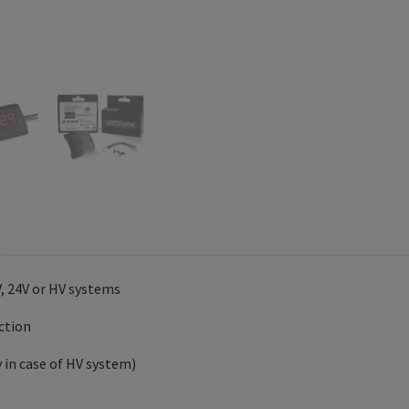
V, 24V or HV systems
ction
y in case of HV system)