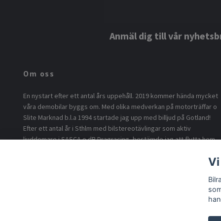
Anmäl dig till vår nyhetsb
Om oss
En nystart efter ett antal års uppehåll. 2019 kommer hända mycket
våra demobilar byggs om. Med olika medverkan på motorträffar o
Slite Marknad b.l.a 1994 startade jag upp med billjud på Gotland!
Efter ett antal år i Sthlm med bilstereotävlingar som aktiv
ljuddomare i SASCA o dB Dragracing, bestämde jag att flytta hem
o börja med billjud på ö.n Nu är vi tillbaka i version 2.0 med min son
Vi
som föddes 1994 som idé sprutan o eldsjälen för byggandet av
vår DD-Lupo under 2018. Inför 2024 bygger vi om våra demobilar
Bil
med flera högtalare o högre ljud!
som
han