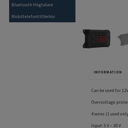
Bluetooth Högtalare
Mobiltelefontillbehör
INFORMATION
Can be used for 12
Overvoltage prote
4 wires (1 used onl
Input: 5 V – 30 V