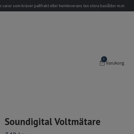
nde varor som kräver pallfrakt eller hemleverans tex stora baslådor m.m
0
Varukorg
Soundigital Voltmätare