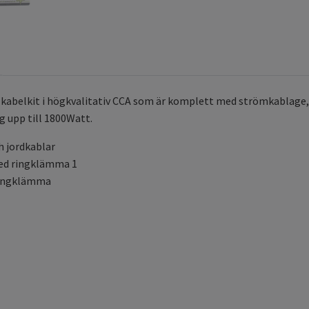
abelkit i högkvalitativ CCA som är komplett med strömkablage, k
eg upp till 1800Watt.
 jordkablar
ed ringklämma 1
ringklämma