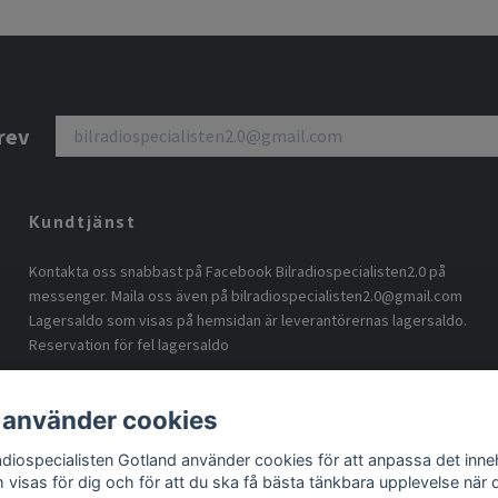
rev
Kundtjänst
Kontakta oss snabbast på Facebook Bilradiospecialisten2.0 på
messenger. Maila oss även på
bilradiospecialisten2.0@gmail.com
Lagersaldo som visas på hemsidan är leverantörernas lagersaldo.
Reservation för fel lagersaldo
 använder cookies
radiospecialisten Gotland använder cookies för att anpassa det inneh
 visas för dig och för att du ska få bästa tänkbara upplevelse när 