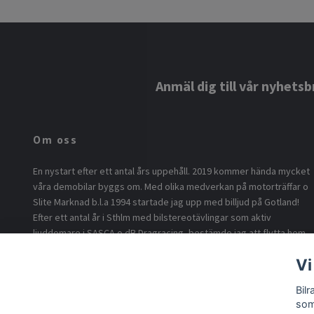
Anmäl dig till vår nyhetsb
Om oss
En nystart efter ett antal års uppehåll. 2019 kommer hända mycket
våra demobilar byggs om. Med olika medverkan på motorträffar o
Slite Marknad b.l.a 1994 startade jag upp med billjud på Gotland!
Efter ett antal år i Sthlm med bilstereotävlingar som aktiv
ljuddomare i SASCA o dB Dragracing, bestämde jag att flytta hem
o börja med billjud på ö.n Nu är vi tillbaka i version 2.0 med min son
Vi
som föddes 1994 som idé sprutan o eldsjälen för byggandet av
vår DD-Lupo under 2018. Inför 2024 bygger vi om våra demobilar
Bil
med flera högtalare o högre ljud!
som