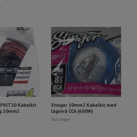
-PKIT20 Kabelkit
Stinger 10mm2 Kabelkit med
Ren
eg 20mm2
lågnivå CCA (600W)
495 
Slut i lager