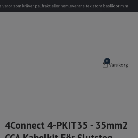
nde varor som kräver pallfrakt eller hemleverans tex stora baslådor m.m
0
Varukorg
4Connect 4-PKIT35 - 35mm2
CCA Kabelkit För Slutsteg