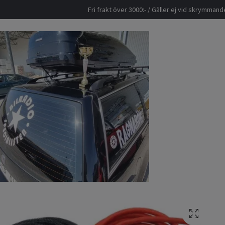
Fri frakt över 3000:- / Gäller ej vid skrymma