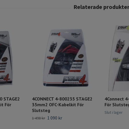
0 STAGE2
4CONNECT 4-800235 STAGE2
4Connect 4
t För
35mm2 OFC-Kabelkit För
För Slutst
Slutsteg
Slut i lager
1 090 kr
1 498 kr