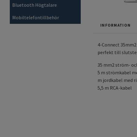
Bluetooth Högtalare
Mobiltelefontillbehör
INFORMATION
4-Connect 35mm2 k
perfekt till slutst
35 mm2 ström- och
5 m strömkabel m
m jordkabel med 
5,5 m RCA-kabel