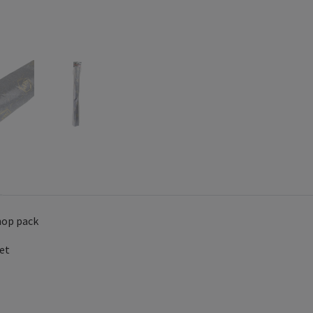
hop pack
et