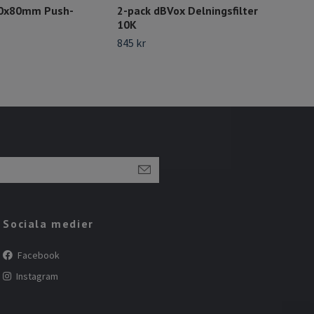
80x80mm Push-
2-pack dBVox Delningsfilter
Vol
10K
200
F&
845 kr
395 
Sociala medier
Facebook
Instagram