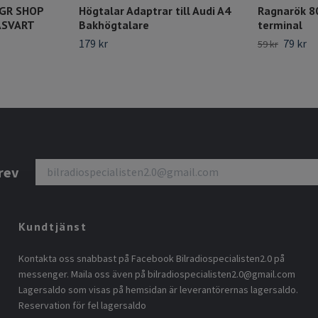
PGR SHOP
Högtalar Adaptrar till Audi A4
Ragnarök 
ÅSVART
Bakhögtalare
terminal
179 kr
79 kr
59 kr
rev
Kundtjänst
Kontakta oss snabbast på Facebook Bilradiospecialisten2.0 på
messenger. Maila oss även på
bilradiospecialisten2.0@gmail.com
Lagersaldo som visas på hemsidan är leverantörernas lagersaldo.
Reservation för fel lagersaldo