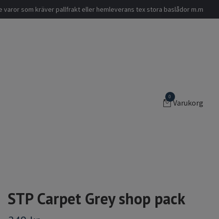
nde varor som kräver pallfrakt eller hemleverans tex stora baslådor m.m
0
Varukorg
STP Carpet Grey shop pack